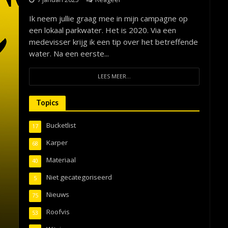
Ik neem jullie graag mee in mijn campagne op
een lokaal parkwater. Het is 2020. Via een
medevisser krijg ik een tip over het betreffende
water. Na een eerste...
LEES MEER...
Topics
Bucketlist
17
Karper
68
Materiaal
40
Niet gecategoriseerd
5
Nieuws
75
Roofvis
53