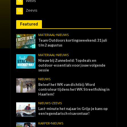
Witvis
55
Zeevis
15
Featured
MATERIAAL
•
NIEUWS
Team Outdoors kortingsweekend: 31 juli
t/m 2 augustus
MATERIAAL
•
NIEUWS
Nieuw bij Zunnebeld: Topdeals en
outdoor-essentials voor jouw volgende
sessie
NIEUWS
Beleef het WK van dichtbij: Word
controleur tijdens het WK Streetfishing in
Haarlem!
NIEUWS
•
ZEEVIS
Last-minute het najaar in: Grijp je kans op
een legendarisch visavontuur!
KARPER
•
NIEUWS