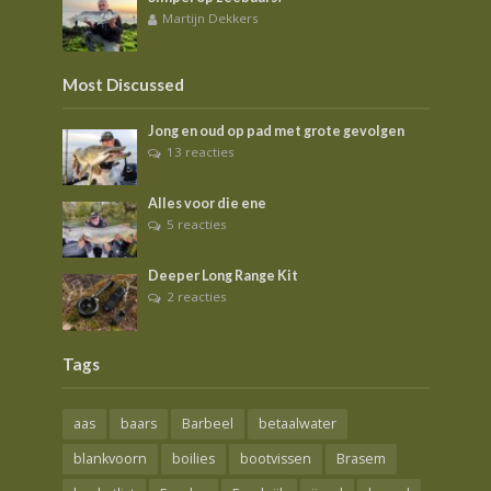
Martijn Dekkers
Most Discussed
Jong en oud op pad met grote gevolgen
13 reacties
Alles voor die ene
5 reacties
Deeper Long Range Kit
2 reacties
Tags
aas
baars
Barbeel
betaalwater
blankvoorn
boilies
bootvissen
Brasem