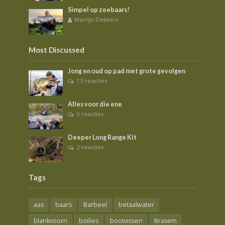
Simpel op zeebaars!
Martijn Dekkers
Most Discussed
Jong en oud op pad met grote gevolgen
13 reacties
Alles voor die ene
5 reacties
Deeper Long Range Kit
2 reacties
Tags
aas
baars
Barbeel
betaalwater
blankvoorn
boilies
bootvissen
Brasem