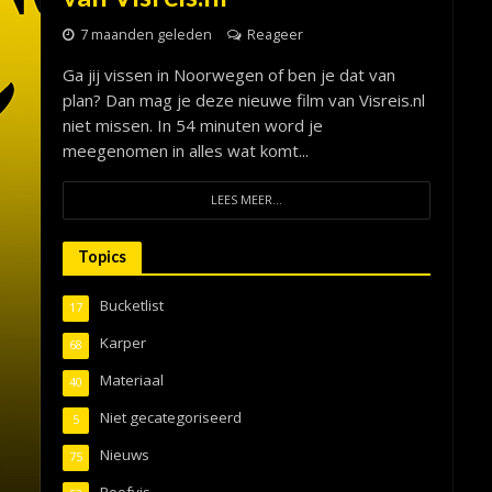
7 maanden geleden
Reageer
Ga jij vissen in Noorwegen of ben je dat van
plan? Dan mag je deze nieuwe film van Visreis.nl
niet missen. In 54 minuten word je
meegenomen in alles wat komt...
LEES MEER...
Topics
Bucketlist
17
Karper
68
Materiaal
40
Niet gecategoriseerd
5
Nieuws
75
Roofvis