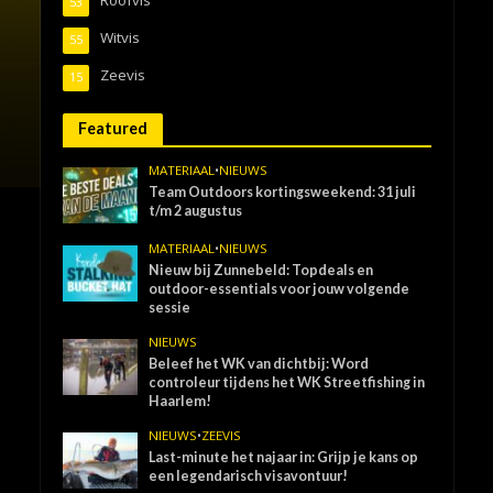
53
Witvis
55
Zeevis
15
Featured
MATERIAAL
•
NIEUWS
Team Outdoors kortingsweekend: 31 juli
t/m 2 augustus
MATERIAAL
•
NIEUWS
Nieuw bij Zunnebeld: Topdeals en
outdoor-essentials voor jouw volgende
sessie
NIEUWS
Beleef het WK van dichtbij: Word
controleur tijdens het WK Streetfishing in
Haarlem!
NIEUWS
•
ZEEVIS
Last-minute het najaar in: Grijp je kans op
een legendarisch visavontuur!