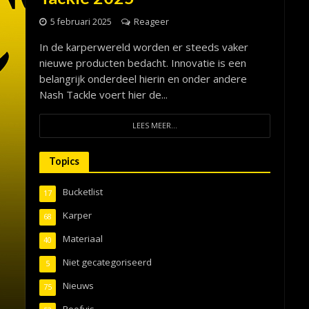
5 februari 2025
Reageer
In de karperwereld worden er steeds vaker
nieuwe producten bedacht. Innovatie is een
belangrijk onderdeel hierin en onder andere
Nash Tackle voert hier de...
LEES MEER...
Topics
Bucketlist
17
Karper
68
Materiaal
40
Niet gecategoriseerd
5
Nieuws
75
Roofvis