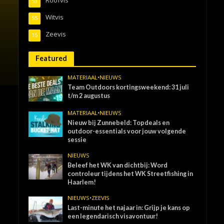
53
Witvis
55
Zeevis
15
Featured
MATERIAAL
•
NIEUWS
Team Outdoors kortingsweekend: 31 juli
t/m 2 augustus
MATERIAAL
•
NIEUWS
Nieuw bij Zunnebeld: Topdeals en
outdoor-essentials voor jouw volgende
sessie
NIEUWS
Beleef het WK van dichtbij: Word
controleur tijdens het WK Streetfishing in
Haarlem!
NIEUWS
•
ZEEVIS
Last-minute het najaar in: Grijp je kans op
een legendarisch visavontuur!