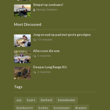
Simpel op zeebaars!
Martijn Dekkers
Most Discussed
Jong en oud op pad met grote gevolgen
13 reacties
Alles voor die ene
5 reacties
Deeper Long Range Kit
2 reacties
Tags
aas
baars
Barbeel
betaalwater
blankvoorn
boilies
bootvissen
Brasem