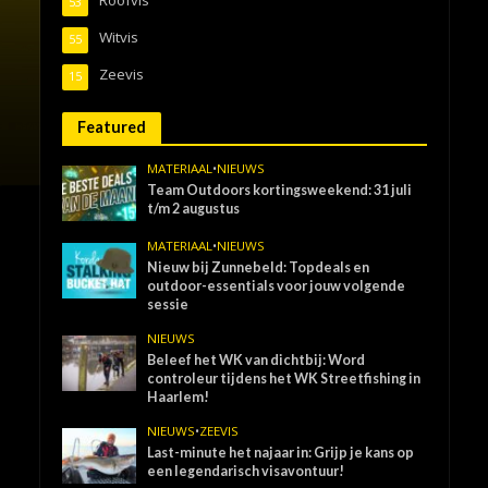
53
Witvis
55
Zeevis
15
Featured
MATERIAAL
•
NIEUWS
Team Outdoors kortingsweekend: 31 juli
t/m 2 augustus
MATERIAAL
•
NIEUWS
Nieuw bij Zunnebeld: Topdeals en
outdoor-essentials voor jouw volgende
sessie
NIEUWS
Beleef het WK van dichtbij: Word
controleur tijdens het WK Streetfishing in
Haarlem!
NIEUWS
•
ZEEVIS
Last-minute het najaar in: Grijp je kans op
een legendarisch visavontuur!