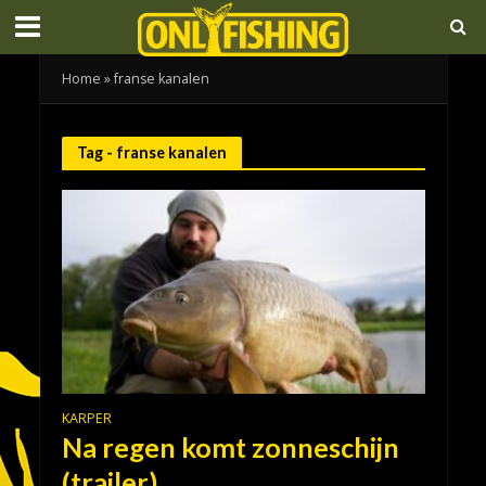
Home
»
franse kanalen
Tag - franse kanalen
KARPER
Na regen komt zonneschijn
(trailer)