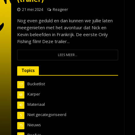
21 mei 2024
Reageer
Nog even geduld en dan kunnen we jullie laten
meegenieten met het avontuur dat Nick en
Kevin beleefden in Frankrijk. De eerste Only
Fishing film! Deze trailer...
LEES MEER...
Topics
Bucketlist
17
Karper
68
Materiaal
40
Niet gecategoriseerd
5
Nieuws
75
Roofvis