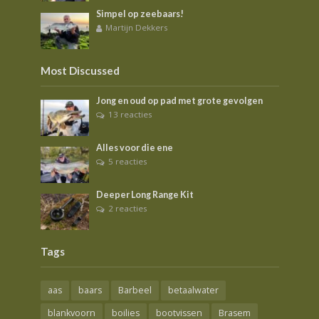
Simpel op zeebaars!
Martijn Dekkers
Most Discussed
Jong en oud op pad met grote gevolgen
13 reacties
Alles voor die ene
5 reacties
Deeper Long Range Kit
2 reacties
Tags
aas
baars
Barbeel
betaalwater
blankvoorn
boilies
bootvissen
Brasem