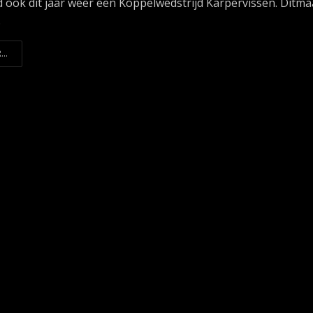
 ook dit jaar weer een Koppelwedstrijd Karpervissen. Ditma
.
...