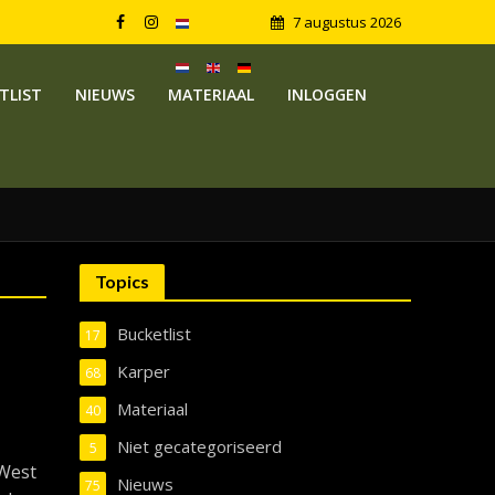
7 augustus 2026
TLIST
NIEUWS
MATERIAAL
INLOGGEN
Topics
Bucketlist
17
Karper
68
Materiaal
40
Niet gecategoriseerd
5
dWest
Nieuws
75