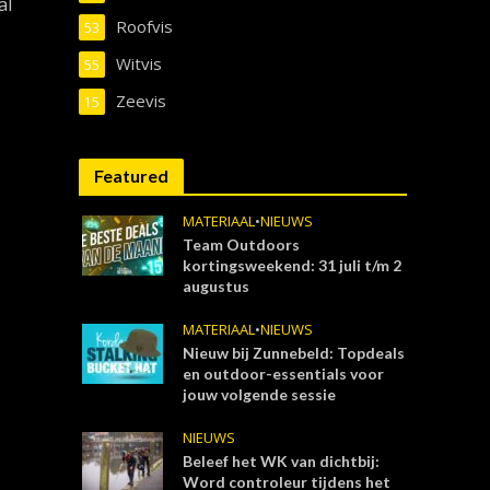
al
Roofvis
53
Witvis
55
Zeevis
15
Featured
MATERIAAL
•
NIEUWS
Team Outdoors
kortingsweekend: 31 juli t/m 2
augustus
MATERIAAL
•
NIEUWS
Nieuw bij Zunnebeld: Topdeals
en outdoor-essentials voor
jouw volgende sessie
NIEUWS
Beleef het WK van dichtbij:
Word controleur tijdens het