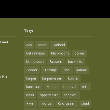
Tags
d met
aas
baars
Barbeel
betaalwater
blankvoorn
boilies
bootvissen
Brasem
bucketlist
Feeder
Frankrijk
ijssel
kanaal
e Kit
karper
karpervissen
kolblei
kunstaas
Maden
meerval
mtc
nash
oppervlakte
rebelcell
Rivier
roofvis
Roofvissen
shad