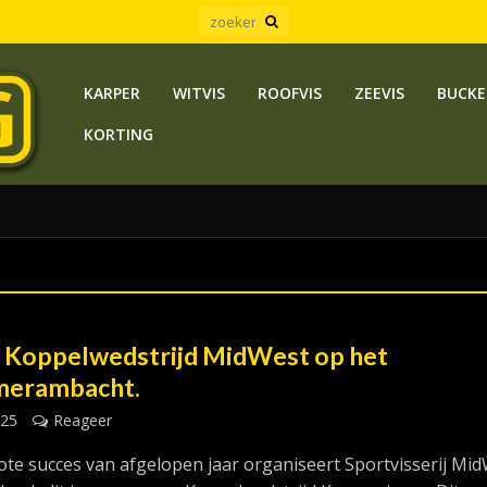
KARPER
WITVIS
ROOFVIS
ZEEVIS
BUCKE
KORTING
 Koppelwedstrijd MidWest op het
merambacht.
025
Reageer
ote succes van afgelopen jaar organiseert Sportvisserij Mi