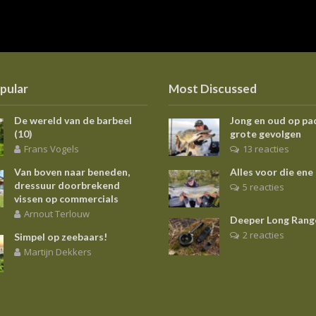
pular
Most Discussed
De wereld van de barbeel
Jong en oud op pa
(10)
grote gevolgen
Frans Vogels
13 reacties
Van boven naar beneden,
Alles voor die ene
dressuur doorbrekend
5 reacties
vissen op commercials
Arnout Terlouw
Deeper Long Rang
2 reacties
Simpel op zeebaars!
Martijn Dekkers