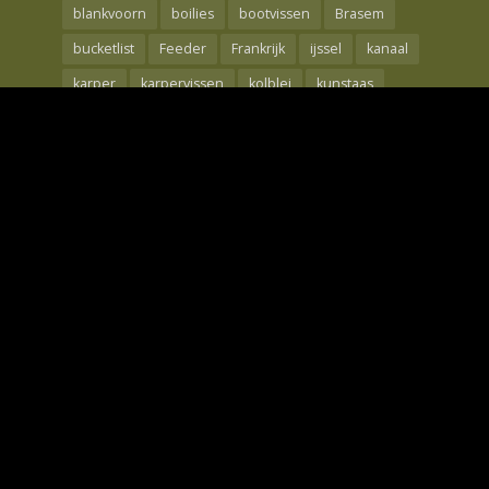
blankvoorn
boilies
bootvissen
Brasem
bucketlist
Feeder
Frankrijk
ijssel
kanaal
karper
karpervissen
kolblei
kunstaas
Maden
meerval
mtc
nash
oppervlakte
rebelcell
Rivier
roofvis
Roofvissen
shad
snoek
snoekbaars
techniek
the carp specialist
tips
Visreis
voorjaar
Voorn
waal
wedstrijdvissen
winde
winter
Wintervissen
Witvis
Witvissen
Zeebaars
Zeelt
Zeevissen
Copyright © 2026. Only Fishing