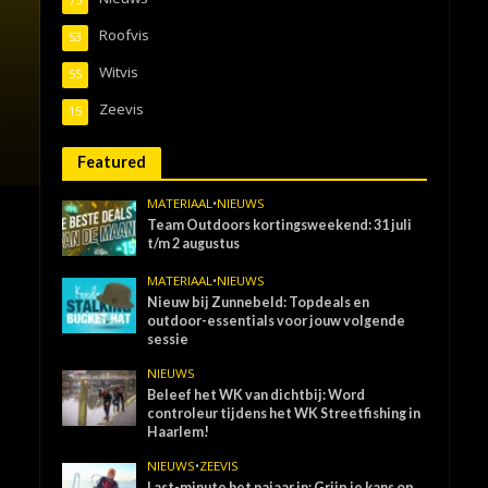
Roofvis
53
Witvis
55
Zeevis
15
Featured
MATERIAAL
•
NIEUWS
Team Outdoors kortingsweekend: 31 juli
t/m 2 augustus
MATERIAAL
•
NIEUWS
Nieuw bij Zunnebeld: Topdeals en
outdoor-essentials voor jouw volgende
sessie
NIEUWS
Beleef het WK van dichtbij: Word
controleur tijdens het WK Streetfishing in
Haarlem!
NIEUWS
•
ZEEVIS
Last-minute het najaar in: Grijp je kans op