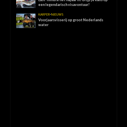
een legendarisch visavontuur!
KARPER
•
NIEUWS
Voorjaarsvisserij op groot Nederlands
water