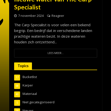
Specialist
7 november 2024
Reageer
The Carp Specialist is voor velen een bekend
begrip. Een bedrijf dat in verscheidene landen
prachtige wateren bezit. In deze wateren
houden zich ontzettend...
LEES MEER...
Topics
Bucketlist
17
Karper
68
Materiaal
40
Niet gecategoriseerd
5
Nieuws
75