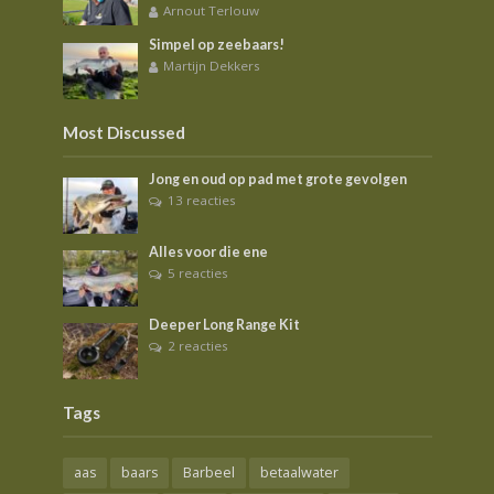
Arnout Terlouw
Simpel op zeebaars!
Martijn Dekkers
Most Discussed
Jong en oud op pad met grote gevolgen
13 reacties
Alles voor die ene
5 reacties
Deeper Long Range Kit
2 reacties
Tags
aas
baars
Barbeel
betaalwater