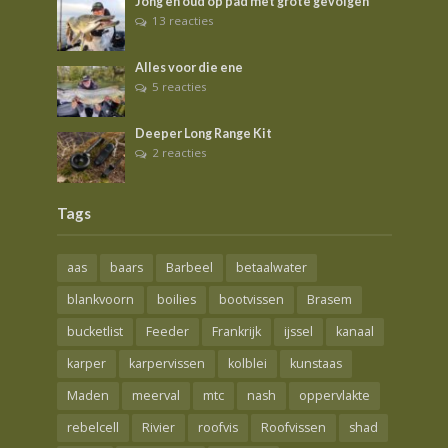
Jong en oud op pad met grote gevolgen
13 reacties
Alles voor die ene
5 reacties
Deeper Long Range Kit
2 reacties
Tags
aas
baars
Barbeel
betaalwater
blankvoorn
boilies
bootvissen
Brasem
bucketlist
Feeder
Frankrijk
ijssel
kanaal
karper
karpervissen
kolblei
kunstaas
Maden
meerval
mtc
nash
oppervlakte
rebelcell
Rivier
roofvis
Roofvissen
shad