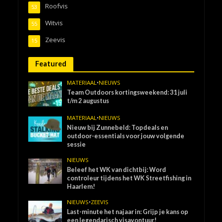
Roofvis
53
Witvis
55
Zeevis
15
Featured
MATERIAAL
•
NIEUWS
Team Outdoors kortingsweekend: 31 juli
t/m 2 augustus
MATERIAAL
•
NIEUWS
Nieuw bij Zunnebeld: Topdeals en
outdoor-essentials voor jouw volgende
sessie
NIEUWS
Beleef het WK van dichtbij: Word
controleur tijdens het WK Streetfishing in
Haarlem!
NIEUWS
•
ZEEVIS
Last-minute het najaar in: Grijp je kans op
een legendarisch visavontuur!