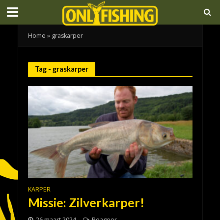
Home
»
graskarper
Tag - graskarper
KARPER
Missie: Zilverkarper!
26 maart 2024
Reageer