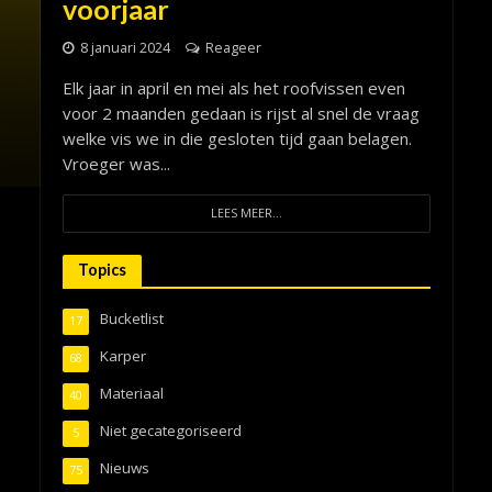
voorjaar
8 januari 2024
Reageer
Elk jaar in april en mei als het roofvissen even
voor 2 maanden gedaan is rijst al snel de vraag
welke vis we in die gesloten tijd gaan belagen.
Vroeger was...
LEES MEER...
Topics
Bucketlist
17
Karper
68
Materiaal
40
Niet gecategoriseerd
5
Nieuws
75