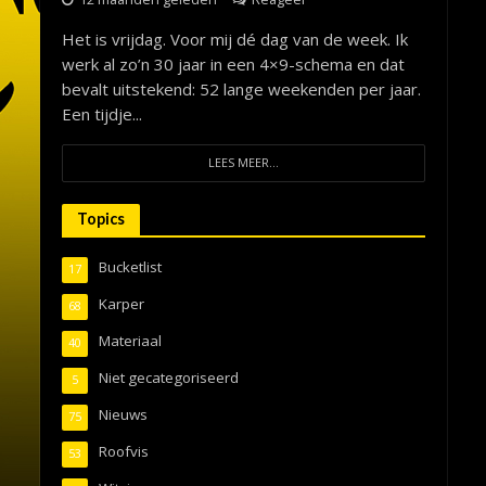
Het is vrijdag. Voor mij dé dag van de week. Ik
werk al zo’n 30 jaar in een 4×9-schema en dat
bevalt uitstekend: 52 lange weekenden per jaar.
Een tijdje...
LEES MEER...
Topics
Bucketlist
17
Karper
68
Materiaal
40
Niet gecategoriseerd
5
Nieuws
75
Roofvis
53