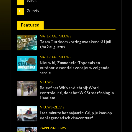
Witvis
55
Zeevis
15
Featured
MATERIAAL
•
NIEUWS
Team Outdoors kortingsweekend: 31 juli
t/m 2 augustus
MATERIAAL
•
NIEUWS
Nieuw bij Zunnebeld: Topdeals en
outdoor-essentials voor jouw volgende
sessie
NIEUWS
Beleef het WK van dichtbij: Word
controleur tijdens het WK Streetfishing in
Haarlem!
NIEUWS
•
ZEEVIS
Last-minute het najaar in: Grijp je kans op
een legendarisch visavontuur!
KARPER
•
NIEUWS