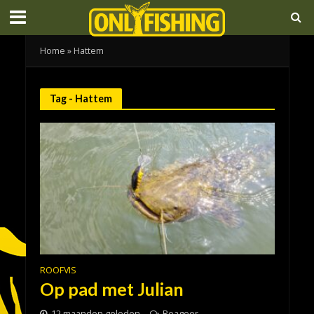
Home
»
Hattem
Tag - Hattem
ROOFVIS
Op pad met Julian
12 maanden geleden
Reageer