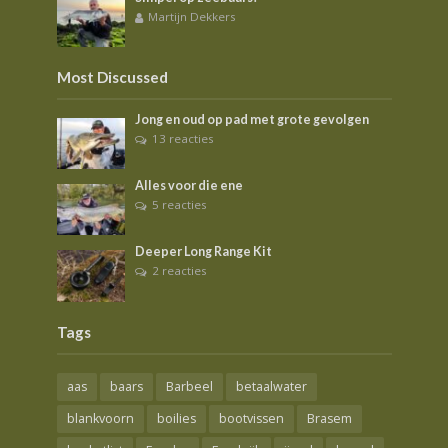
Martijn Dekkers
Most Discussed
Jong en oud op pad met grote gevolgen
13 reacties
Alles voor die ene
5 reacties
Deeper Long Range Kit
2 reacties
Tags
aas
baars
Barbeel
betaalwater
blankvoorn
boilies
bootvissen
Brasem