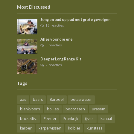
Most Discussed
Jong en oud op pad met grote gevolgen
13 reacties
Alles voor die ene
5 reacties
Deeper Long Range Kit
2 reacties
Tags
aas
baars
Barbeel
betaalwater
blankvoorn
boilies
bootvissen
Brasem
bucketlist
Feeder
Frankrijk
ijssel
kanaal
karper
karpervissen
kolblei
kunstaas