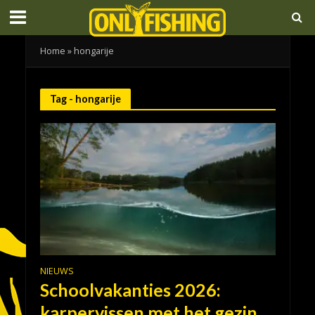
Home
»
hongarije
Tag - hongarije
NIEUWS
Schoolvakanties 2026:
karpervissen met het gezin