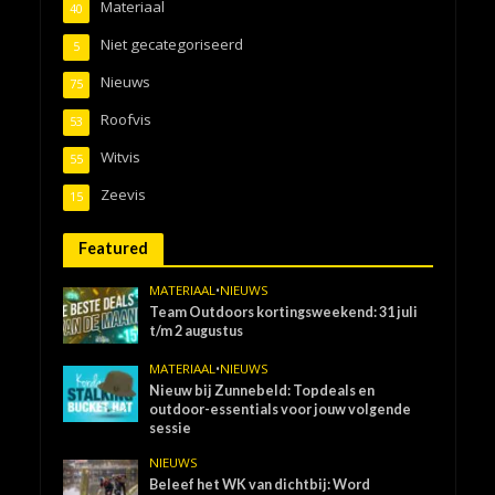
Materiaal
40
Niet gecategoriseerd
5
Nieuws
75
Roofvis
53
Witvis
55
Zeevis
15
Featured
MATERIAAL
•
NIEUWS
Team Outdoors kortingsweekend: 31 juli
t/m 2 augustus
MATERIAAL
•
NIEUWS
Nieuw bij Zunnebeld: Topdeals en
outdoor-essentials voor jouw volgende
sessie
NIEUWS
Beleef het WK van dichtbij: Word