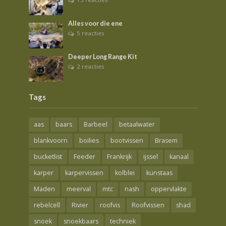
Alles voor die ene
5 reacties
Deeper Long Range Kit
2 reacties
Tags
aas
baars
Barbeel
betaalwater
blankvoorn
boilies
bootvissen
Brasem
bucketlist
Feeder
Frankrijk
ijssel
kanaal
karper
karpervissen
kolblei
kunstaas
Maden
meerval
mtc
nash
oppervlakte
rebelcell
Rivier
roofvis
Roofvissen
shad
snoek
snoekbaars
techniek