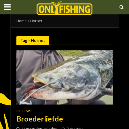
Home
»
Hornet
Tag - Hornet
ROOFVIS
Broederliefde
11 maanden geleden
2 reacties