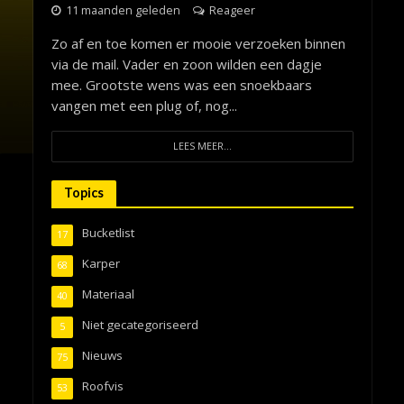
11 maanden geleden
Reageer
Zo af en toe komen er mooie verzoeken binnen
via de mail. Vader en zoon wilden een dagje
mee. Grootste wens was een snoekbaars
vangen met een plug of, nog...
LEES MEER...
Topics
Bucketlist
17
Karper
68
Materiaal
40
Niet gecategoriseerd
5
Nieuws
75
Roofvis
53