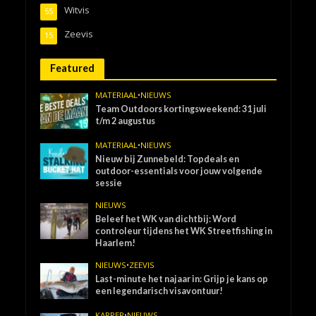
Witvis
55
Zeevis
15
Featured
MATERIAAL
•
NIEUWS
Team Outdoors kortingsweekend: 31 juli
t/m 2 augustus
MATERIAAL
•
NIEUWS
Nieuw bij Zunnebeld: Topdeals en
outdoor-essentials voor jouw volgende
sessie
NIEUWS
Beleef het WK van dichtbij: Word
controleur tijdens het WK Streetfishing in
Haarlem!
NIEUWS
•
ZEEVIS
Last-minute het najaar in: Grijp je kans op
een legendarisch visavontuur!
KARPER
•
NIEUWS