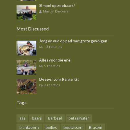
Simpel op zeebaars!
Martijn Dekkers
Most Discussed
Jong en oud op pad met grote gevolgen
13 reacties
Alles voor die ene
5 reacties
Deeper Long Range Kit
2 reacties
Tags
aas
baars
Barbeel
betaalwater
blankvoorn
boilies
bootvissen
Brasem