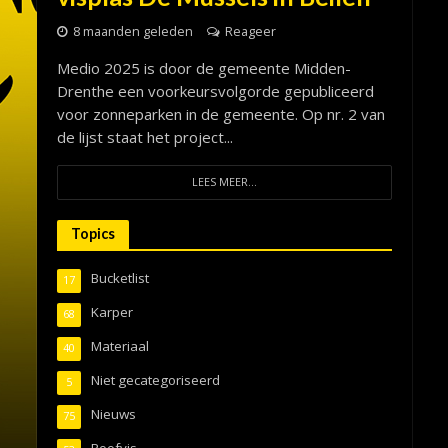
8 maanden geleden
Reageer
Medio 2025 is door de gemeente Midden-
Drenthe een voorkeursvolgorde gepubliceerd
voor zonneparken in de gemeente. Op nr. 2 van
de lijst staat het project...
LEES MEER...
Topics
Bucketlist
17
Karper
68
Materiaal
40
Niet gecategoriseerd
5
Nieuws
75
Roofvis