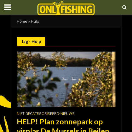
Home
»
Hulp
Tag - Hulp
NIET GECATEGORISEERD
NIEUWS
•
HELP! Plan zonnepark op
visplas De Mussels in Beilen