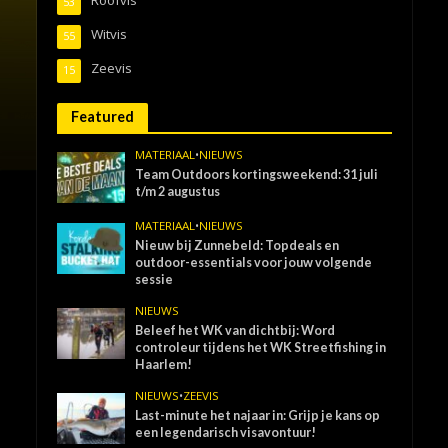
53
Witvis
55
Zeevis
15
Featured
MATERIAAL
•
NIEUWS
Team Outdoors kortingsweekend: 31 juli
t/m 2 augustus
MATERIAAL
•
NIEUWS
Nieuw bij Zunnebeld: Topdeals en
outdoor-essentials voor jouw volgende
sessie
NIEUWS
Beleef het WK van dichtbij: Word
controleur tijdens het WK Streetfishing in
Haarlem!
NIEUWS
•
ZEEVIS
Last-minute het najaar in: Grijp je kans op
een legendarisch visavontuur!