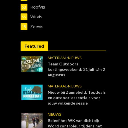
Roofvis
53
Witvis
55
Zeevis
15
Featured
MATERIAAL
•
NIEUWS
Team Outdoors
kortingsweekend: 31 juli t/m 2
augustus
MATERIAAL
•
NIEUWS
Nieuw bij Zunnebeld: Topdeals
en outdoor-essentials voor
jouw volgende sessie
NIEUWS
Beleef het WK van dichtbij:
Word controleur tijdens het