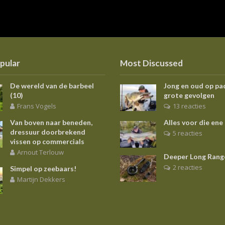
pular
Most Discussed
De wereld van de barbeel
Jong en oud op pa
(10)
grote gevolgen
Frans Vogels
13 reacties
Van boven naar beneden,
Alles voor die ene
dressuur doorbrekend
5 reacties
vissen op commercials
Arnout Terlouw
Deeper Long Rang
2 reacties
Simpel op zeebaars!
Martijn Dekkers