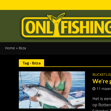
Home
»
Ibiza
Tag - Ibiza
BUCKETLI
We’re g
11 maan
Het is ee
op Rotter