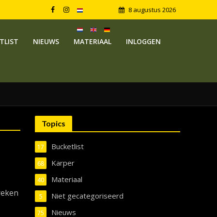
8 augustus 2026
TLIST
NIEUWS
MATERIAAL
INLOGGEN
Topics
Bucketlist
17
Karper
68
Materiaal
40
reken
Niet gecategoriseerd
5
Nieuws
75