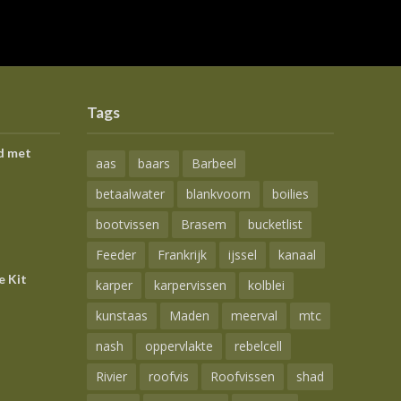
Tags
d met
aas
baars
Barbeel
betaalwater
blankvoorn
boilies
bootvissen
Brasem
bucketlist
Feeder
Frankrijk
ijssel
kanaal
e Kit
karper
karpervissen
kolblei
kunstaas
Maden
meerval
mtc
nash
oppervlakte
rebelcell
Rivier
roofvis
Roofvissen
shad