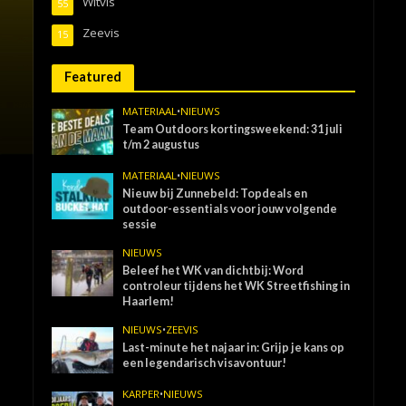
Witvis
55
Zeevis
15
Featured
MATERIAAL
•
NIEUWS
Team Outdoors kortingsweekend: 31 juli
t/m 2 augustus
MATERIAAL
•
NIEUWS
Nieuw bij Zunnebeld: Topdeals en
outdoor-essentials voor jouw volgende
sessie
NIEUWS
Beleef het WK van dichtbij: Word
controleur tijdens het WK Streetfishing in
Haarlem!
NIEUWS
•
ZEEVIS
Last-minute het najaar in: Grijp je kans op
een legendarisch visavontuur!
KARPER
•
NIEUWS