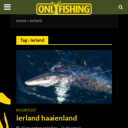
Home
»
Ierland
Tag - Ierland
BUCKETLIST
Ierland haaienland
10 maanden geleden
Reageer