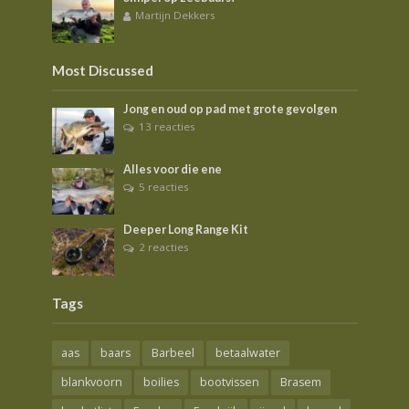
Martijn Dekkers
Most Discussed
Jong en oud op pad met grote gevolgen
13 reacties
Alles voor die ene
5 reacties
Deeper Long Range Kit
2 reacties
Tags
aas
baars
Barbeel
betaalwater
blankvoorn
boilies
bootvissen
Brasem