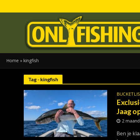
Home
»
kingfish
Tag - kingfish
BUCKETLI
Exclusi
Jaag op
2 maand
Ben je kl