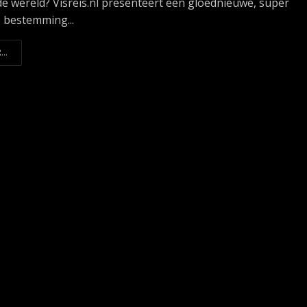
de wereld? Visreis.nl presenteert een gloednieuwe, super
e bestemming...
...