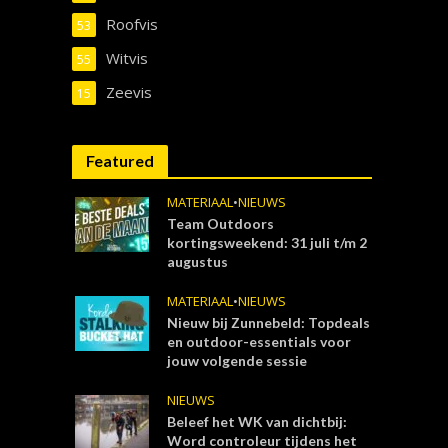
Roofvis
53
Witvis
55
Zeevis
15
Featured
MATERIAAL
•
NIEUWS
Team Outdoors
kortingsweekend: 31 juli t/m 2
augustus
MATERIAAL
•
NIEUWS
Nieuw bij Zunnebeld: Topdeals
en outdoor-essentials voor
jouw volgende sessie
NIEUWS
Beleef het WK van dichtbij:
Word controleur tijdens het