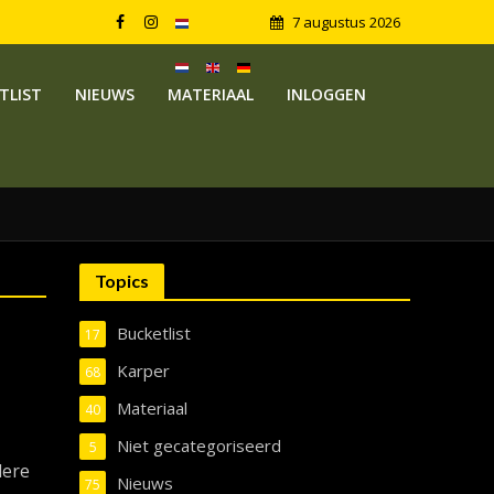
7 augustus 2026
TLIST
NIEUWS
MATERIAAL
INLOGGEN
Topics
Bucketlist
17
:
Karper
68
Materiaal
40
Niet gecategoriseerd
5
dere
Nieuws
75