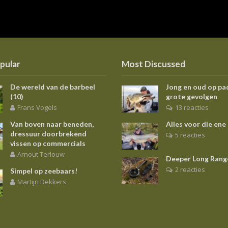
pular
Most Discussed
De wereld van de barbeel
Jong en oud op pa
(10)
grote gevolgen
Frans Vogels
13 reacties
Van boven naar beneden,
Alles voor die ene
dressuur doorbrekend
5 reacties
vissen op commercials
Arnout Terlouw
Deeper Long Rang
2 reacties
Simpel op zeebaars!
Martijn Dekkers