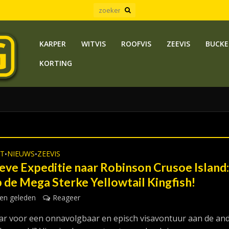
KARPER
WITVIS
ROOFVIS
ZEEVIS
BUCKE
KORTING
ST
NIEUWS
ZEEVIS
•
•
eve Expeditie naar Robinson Crusoe Island
 de Mega Sterke Yellowtail Kingfish!
en geleden
Reageer
aar voor een onnavolgbaar en episch visavontuur aan de an