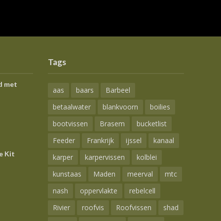
Tags
d met
aas
baars
Barbeel
betaalwater
blankvoorn
boilies
bootvissen
Brasem
bucketlist
Feeder
Frankrijk
ijssel
kanaal
e Kit
karper
karpervissen
kolblei
kunstaas
Maden
meerval
mtc
nash
oppervlakte
rebelcell
Rivier
roofvis
Roofvissen
shad