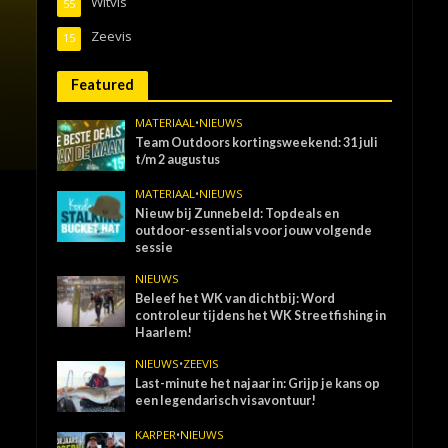
Witvis
55
Zeevis
15
Featured
MATERIAAL
•
NIEUWS
Team Outdoors kortingsweekend: 31 juli
t/m 2 augustus
MATERIAAL
•
NIEUWS
Nieuw bij Zunnebeld: Topdeals en
outdoor-essentials voor jouw volgende
sessie
NIEUWS
Beleef het WK van dichtbij: Word
controleur tijdens het WK Streetfishing in
Haarlem!
NIEUWS
•
ZEEVIS
Last-minute het najaar in: Grijp je kans op
een legendarisch visavontuur!
KARPER
•
NIEUWS