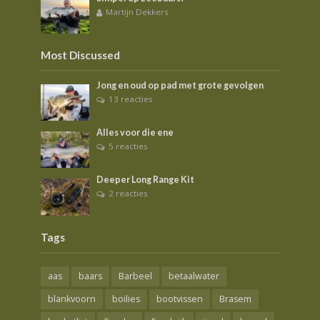
Martijn Dekkers
Most Discussed
Jong en oud op pad met grote gevolgen
13 reacties
Alles voor die ene
5 reacties
Deeper Long Range Kit
2 reacties
Tags
aas
baars
Barbeel
betaalwater
blankvoorn
boilies
bootvissen
Brasem