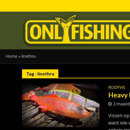
Home
»
linethru
Tag - linethru
ROOFVIS
Heavy 
2 maand
Vissen op 
want wie w