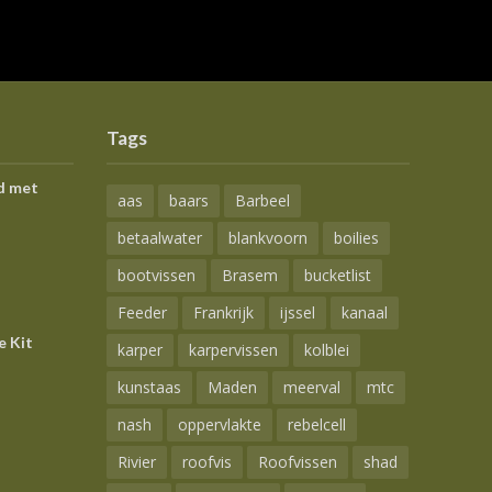
Tags
d met
aas
baars
Barbeel
betaalwater
blankvoorn
boilies
bootvissen
Brasem
bucketlist
Feeder
Frankrijk
ijssel
kanaal
e Kit
karper
karpervissen
kolblei
kunstaas
Maden
meerval
mtc
nash
oppervlakte
rebelcell
Rivier
roofvis
Roofvissen
shad