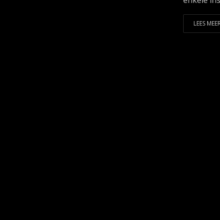
enkele ins.
LEES MEER