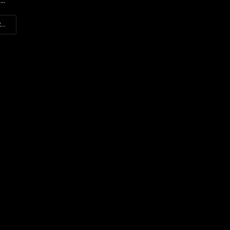
..
...