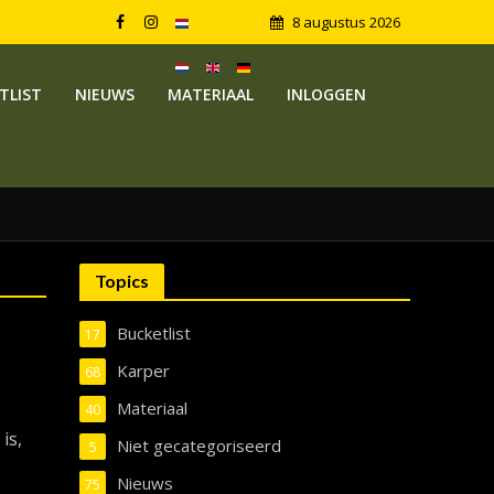
8 augustus 2026
TLIST
NIEUWS
MATERIAAL
INLOGGEN
Topics
Bucketlist
17
Karper
68
Materiaal
40
is,
Niet gecategoriseerd
5
Nieuws
75