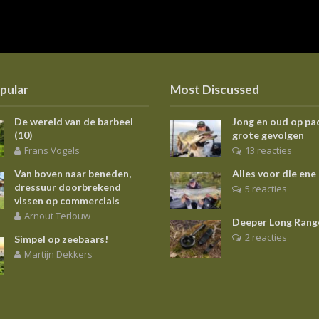
pular
Most Discussed
De wereld van de barbeel
Jong en oud op pa
(10)
grote gevolgen
Frans Vogels
13 reacties
Van boven naar beneden,
Alles voor die ene
dressuur doorbrekend
5 reacties
vissen op commercials
Arnout Terlouw
Deeper Long Rang
2 reacties
Simpel op zeebaars!
Martijn Dekkers