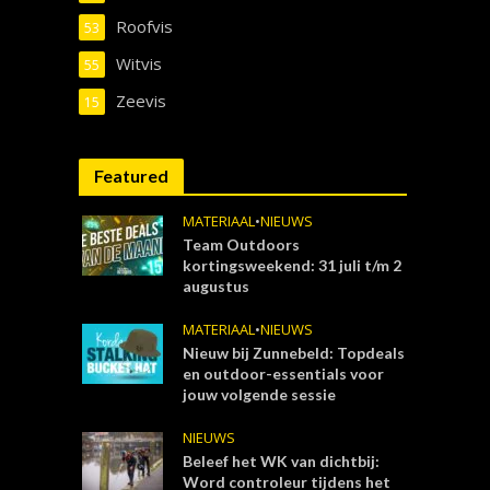
Roofvis
53
Witvis
55
Zeevis
15
Featured
MATERIAAL
•
NIEUWS
Team Outdoors
kortingsweekend: 31 juli t/m 2
augustus
MATERIAAL
•
NIEUWS
Nieuw bij Zunnebeld: Topdeals
en outdoor-essentials voor
jouw volgende sessie
NIEUWS
Beleef het WK van dichtbij:
Word controleur tijdens het