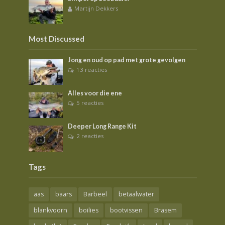
Martijn Dekkers
Most Discussed
Jong en oud op pad met grote gevolgen
13 reacties
Alles voor die ene
5 reacties
Deeper Long Range Kit
2 reacties
Tags
aas
baars
Barbeel
betaalwater
blankvoorn
boilies
bootvissen
Brasem