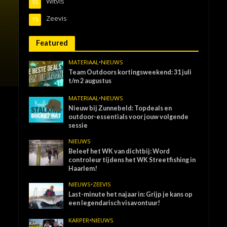
Witvis
55
Zeevis
15
Featured
MATERIAAL
•
NIEUWS
Team Outdoors kortingsweekend: 31 juli
t/m 2 augustus
MATERIAAL
•
NIEUWS
Nieuw bij Zunnebeld: Topdeals en
outdoor-essentials voor jouw volgende
sessie
NIEUWS
Beleef het WK van dichtbij: Word
controleur tijdens het WK Streetfishing in
Haarlem!
NIEUWS
•
ZEEVIS
Last-minute het najaar in: Grijp je kans op
een legendarisch visavontuur!
KARPER
•
NIEUWS