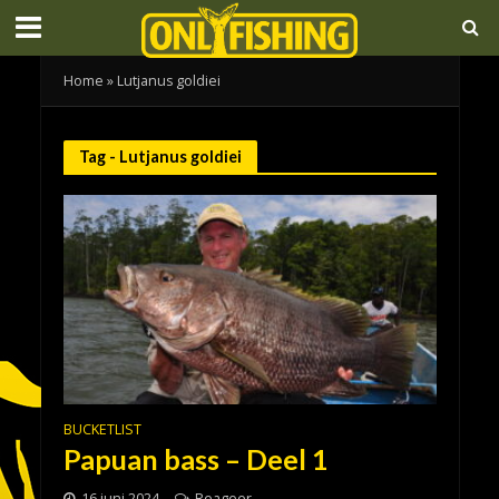
Home
»
Lutjanus goldiei
Tag - Lutjanus goldiei
BUCKETLIST
Papuan bass – Deel 1
16 juni 2024
Reageer