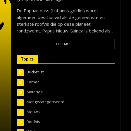
De Papuan bass (Lutjanus goldiei) wordt
algemeen beschouwd als de gemeenste en
sterkste roofvis die op deze planeet
rondzwemt. Papua Nieuw Guinea is bekend als...
LEES MEER...
Topics
Bucketlist
17
Karper
68
Materiaal
40
Niet gecategoriseerd
5
Nieuws
75
Roofvis
53