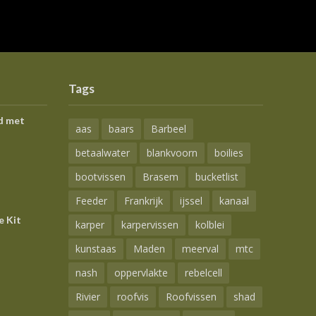
Tags
d met
aas
baars
Barbeel
betaalwater
blankvoorn
boilies
bootvissen
Brasem
bucketlist
Feeder
Frankrijk
ijssel
kanaal
e Kit
karper
karpervissen
kolblei
kunstaas
Maden
meerval
mtc
nash
oppervlakte
rebelcell
Rivier
roofvis
Roofvissen
shad