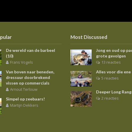
pular
Most Discussed
De wereld van de barbeel
Jong en oud op pa
(10)
grote gevolgen
Frans Vogels
13 reacties
Van boven naar beneden,
Alles voor die ene
dressuur doorbrekend
5 reacties
vissen op commercials
Arnout Terlouw
Deeper Long Rang
2 reacties
Simpel op zeebaars!
Martijn Dekkers