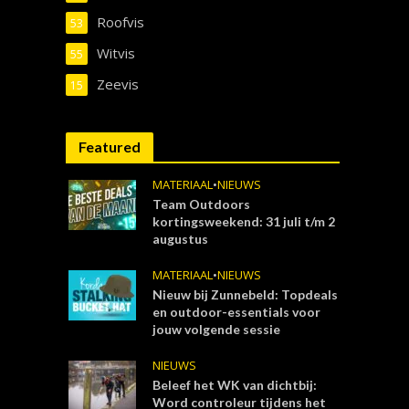
Roofvis
53
Witvis
55
Zeevis
15
Featured
MATERIAAL
•
NIEUWS
Team Outdoors
kortingsweekend: 31 juli t/m 2
augustus
MATERIAAL
•
NIEUWS
Nieuw bij Zunnebeld: Topdeals
en outdoor-essentials voor
jouw volgende sessie
NIEUWS
Beleef het WK van dichtbij:
Word controleur tijdens het