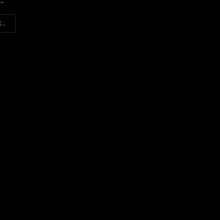
..
...