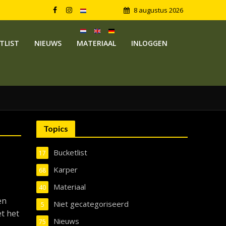
8 augustus 2026
TLIST
NIEUWS
MATERIAAL
INLOGGEN
Topics
Bucketlist
17
Karper
68
Materiaal
40
en
Niet gecategoriseerd
5
et het
Nieuws
75