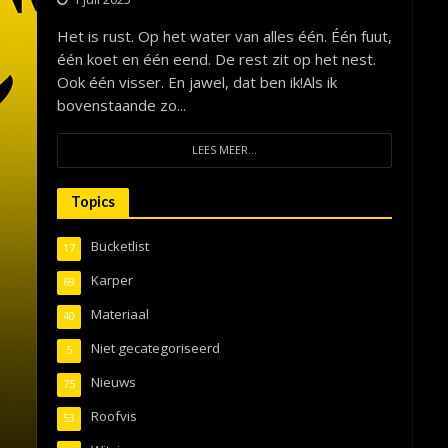
Het is rust. Op het water van alles één. Één fuut,
één koet en één eend. De rest zit op het nest.
Ook één visser. En jawel, dat ben ik!Als ik
bovenstaande zo...
LEES MEER...
Topics
Bucketlist
17
Karper
69
Materiaal
40
Niet gecategoriseerd
5
Nieuws
75
Roofvis
53