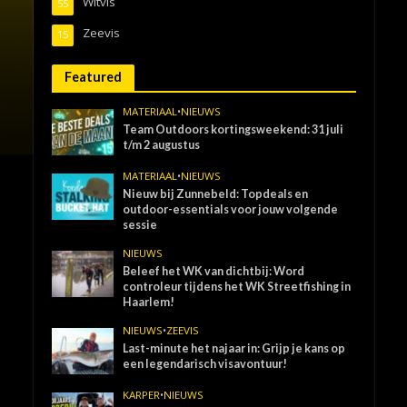
Witvis
55
Zeevis
15
Featured
MATERIAAL
•
NIEUWS
Team Outdoors kortingsweekend: 31 juli
t/m 2 augustus
MATERIAAL
•
NIEUWS
Nieuw bij Zunnebeld: Topdeals en
outdoor-essentials voor jouw volgende
sessie
NIEUWS
Beleef het WK van dichtbij: Word
controleur tijdens het WK Streetfishing in
Haarlem!
NIEUWS
•
ZEEVIS
Last-minute het najaar in: Grijp je kans op
een legendarisch visavontuur!
KARPER
•
NIEUWS