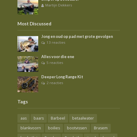
Martijn Dekkers
Most Discussed
Jong en oud op pad met grote gevolgen
13 reacties
Alles voor die ene
5 reacties
Deeper Long Range Kit
2 reacties
Tags
aas
baars
Barbeel
betaalwater
blankvoorn
boilies
bootvissen
Brasem