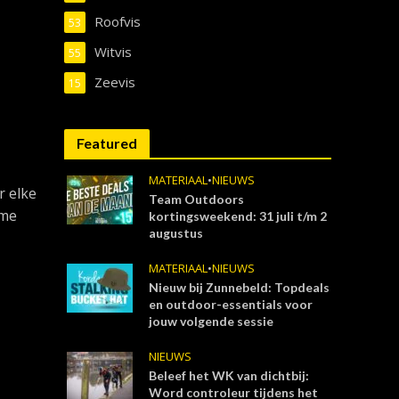
Roofvis
53
Witvis
55
Zeevis
15
Featured
MATERIAAL
•
NIEUWS
r elke
Team Outdoors
ome
kortingsweekend: 31 juli t/m 2
augustus
MATERIAAL
•
NIEUWS
Nieuw bij Zunnebeld: Topdeals
en outdoor-essentials voor
jouw volgende sessie
NIEUWS
Beleef het WK van dichtbij:
Word controleur tijdens het