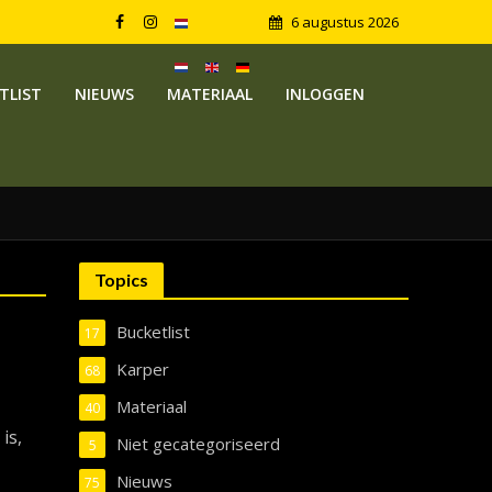
6 augustus 2026
TLIST
NIEUWS
MATERIAAL
INLOGGEN
Topics
Bucketlist
17
Karper
68
Materiaal
40
is,
Niet gecategoriseerd
5
Nieuws
75