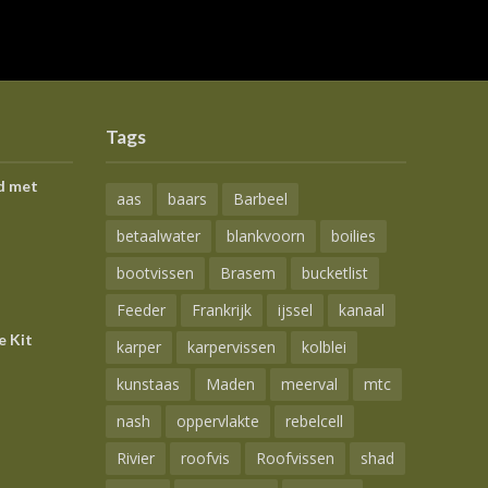
Tags
d met
aas
baars
Barbeel
betaalwater
blankvoorn
boilies
bootvissen
Brasem
bucketlist
Feeder
Frankrijk
ijssel
kanaal
e Kit
karper
karpervissen
kolblei
kunstaas
Maden
meerval
mtc
nash
oppervlakte
rebelcell
Rivier
roofvis
Roofvissen
shad