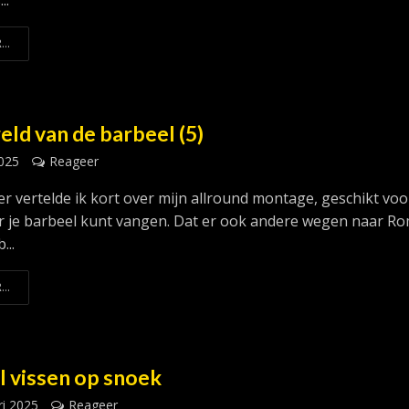
..
...
ld van de barbeel (5)
2025
Reageer
er vertelde ik kort over mijn allround montage, geschikt voo
ar je barbeel kunt vangen. Dat er ook andere wegen naar R
...
...
l vissen op snoek
ri 2025
Reageer