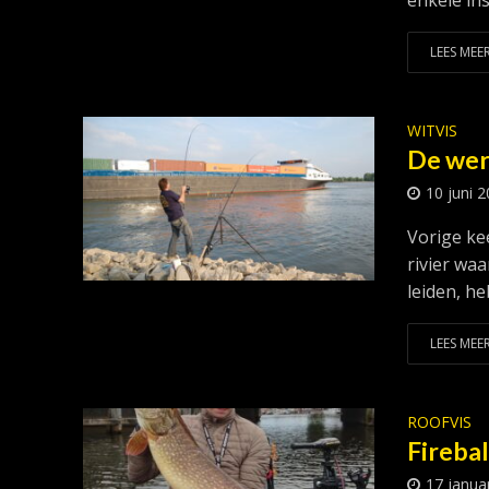
enkele ins.
LEES MEER
WITVIS
De were
10 juni 
Vorige ke
rivier wa
leiden, heb
LEES MEER
ROOFVIS
Firebal
17 janua