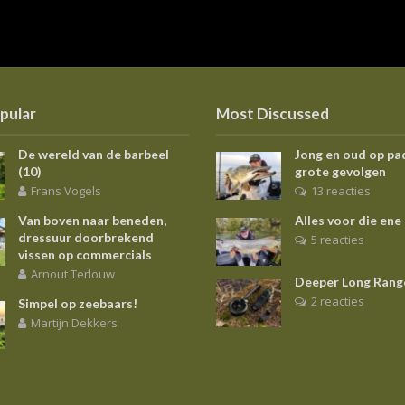
pular
Most Discussed
De wereld van de barbeel
Jong en oud op pa
(10)
grote gevolgen
Frans Vogels
13 reacties
Van boven naar beneden,
Alles voor die ene
dressuur doorbrekend
5 reacties
vissen op commercials
Arnout Terlouw
Deeper Long Rang
2 reacties
Simpel op zeebaars!
Martijn Dekkers