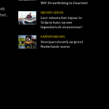
WK Streetfishing in Haarlem!
dit
NIEUWS
•
ZEEVIS
et...
Last-minute het najaar in:
Grijp je kans op een
legendarisch visavontuur!
KARPER
•
NIEUWS
Voorjaarsvisserij op groot
Nederlands water