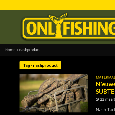
Home
»
nashproduct
Tag - nashproduct
MATERIAA
Nieuwe
SUBTE
22 maar
Nash Tack