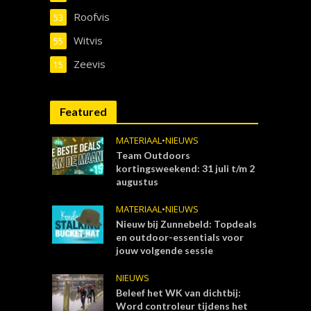
Roofvis
53
Witvis
55
Zeevis
15
Featured
MATERIAAL
•
NIEUWS
Team Outdoors
kortingsweekend: 31 juli t/m 2
augustus
MATERIAAL
•
NIEUWS
Nieuw bij Zunnebeld: Topdeals
en outdoor-essentials voor
jouw volgende sessie
NIEUWS
Beleef het WK van dichtbij:
Word controleur tijdens het