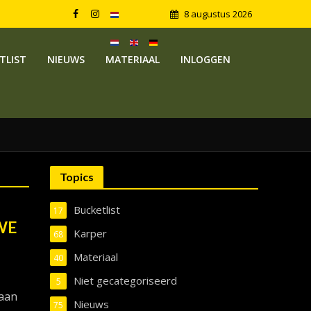
8 augustus 2026
TLIST
NIEUWS
MATERIAAL
INLOGGEN
Topics
Bucketlist
17
UWE
Karper
68
Materiaal
40
Niet gecategoriseerd
5
 aan
Nieuws
75