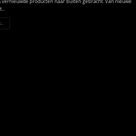
 vernieuwde producten naar buiten gebracht. Van nieuwe
...
...