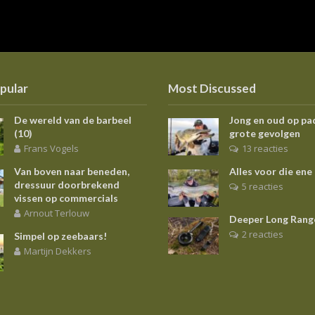
pular
Most Discussed
De wereld van de barbeel
Jong en oud op pa
(10)
grote gevolgen
Frans Vogels
13 reacties
Van boven naar beneden,
Alles voor die ene
dressuur doorbrekend
5 reacties
vissen op commercials
Arnout Terlouw
Deeper Long Rang
2 reacties
Simpel op zeebaars!
Martijn Dekkers