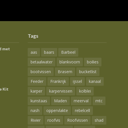
Tags
d met
aas
baars
Barbeel
betaalwater
blankvoorn
boilies
bootvissen
Brasem
bucketlist
Feeder
Frankrijk
ijssel
kanaal
e Kit
karper
karpervissen
kolblei
kunstaas
Maden
meerval
mtc
nash
oppervlakte
rebelcell
Rivier
roofvis
Roofvissen
shad