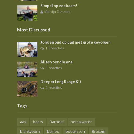
Simpel op zeebaars!
Martijn Dekkers
Most Discussed
Jong en oud op pad met grote gevolgen
13 reacties
Alles voor die ene
5 reacties
Deeper Long Range Kit
2 reacties
Tags
aas
baars
Barbeel
betaalwater
blankvoorn
boilies
bootvissen
Brasem