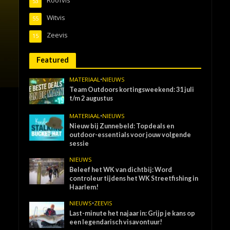
53
Witvis
55
Zeevis
15
Featured
MATERIAAL
•
NIEUWS
Team Outdoors kortingsweekend: 31 juli
t/m 2 augustus
MATERIAAL
•
NIEUWS
Nieuw bij Zunnebeld: Topdeals en
outdoor-essentials voor jouw volgende
sessie
NIEUWS
Beleef het WK van dichtbij: Word
controleur tijdens het WK Streetfishing in
Haarlem!
NIEUWS
•
ZEEVIS
Last-minute het najaar in: Grijp je kans op
een legendarisch visavontuur!