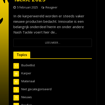
5 februari 2025
Reageer
In de karperwereld worden er steeds vaker
nieuwe producten bedacht. Innovatie is een
belangrijk onderdeel hierin en onder andere
Nash Tackle voert hier de...
LEES MEER...
Topics
Bucketlist
17
Karper
68
Materiaal
40
Niet gecategoriseerd
5
Nieuws
75
Roofvis