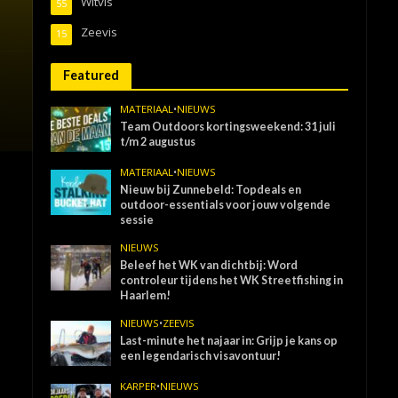
Witvis
55
Zeevis
15
Featured
MATERIAAL
•
NIEUWS
Team Outdoors kortingsweekend: 31 juli
t/m 2 augustus
MATERIAAL
•
NIEUWS
Nieuw bij Zunnebeld: Topdeals en
outdoor-essentials voor jouw volgende
sessie
NIEUWS
Beleef het WK van dichtbij: Word
controleur tijdens het WK Streetfishing in
Haarlem!
NIEUWS
•
ZEEVIS
Last-minute het najaar in: Grijp je kans op
een legendarisch visavontuur!
KARPER
•
NIEUWS