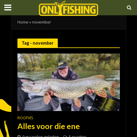
Home
»
november
Tag - november
ROOFVIS
Alles voor die ene
9 maanden geleden
5 reacties