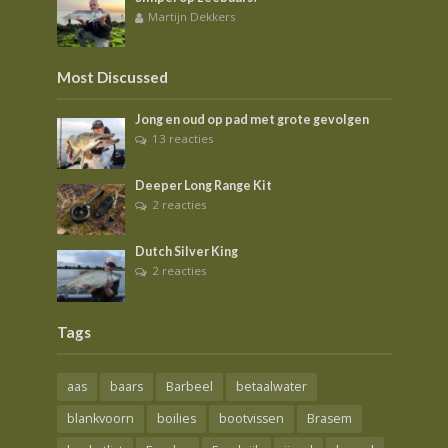
Martijn Dekkers
Most Discussed
Jong en oud op pad met grote gevolgen
13 reacties
Deeper Long Range Kit
2 reacties
Dutch Silver King
2 reacties
Tags
aas
baars
Barbeel
betaalwater
blankvoorn
boilies
bootvissen
Brasem