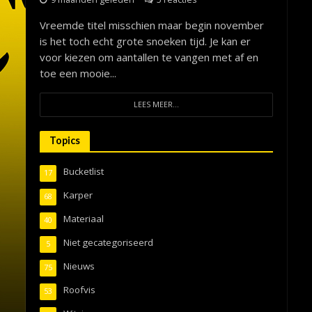
Vreemde titel misschien maar begin november
is het toch echt grote snoeken tijd. Je kan er
voor kiezen om aantallen te vangen met af en
toe een mooie...
LEES MEER...
Topics
Bucketlist
17
Karper
68
Materiaal
40
Niet gecategoriseerd
5
Nieuws
75
Roofvis
53