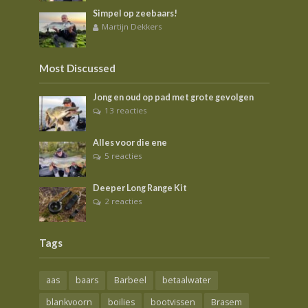
Simpel op zeebaars!
Martijn Dekkers
Most Discussed
Jong en oud op pad met grote gevolgen
13 reacties
Alles voor die ene
5 reacties
Deeper Long Range Kit
2 reacties
Tags
aas
baars
Barbeel
betaalwater
blankvoorn
boilies
bootvissen
Brasem