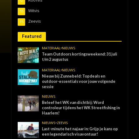
53
Witvis
55
Zeevis
15
Featured
MATERIAAL
•
NIEUWS
Team Outdoors kortingsweekend: 31 juli
t/m 2 augustus
MATERIAAL
•
NIEUWS
Nieuw bij Zunnebeld: Topdeals en
outdoor-essentials voor jouw volgende
sessie
NIEUWS
Beleef het WK van dichtbij: Word
controleur tijdens het WK Streetfishing in
Haarlem!
NIEUWS
•
ZEEVIS
Last-minute het najaar in: Grijp je kans op
een legendarisch visavontuur!