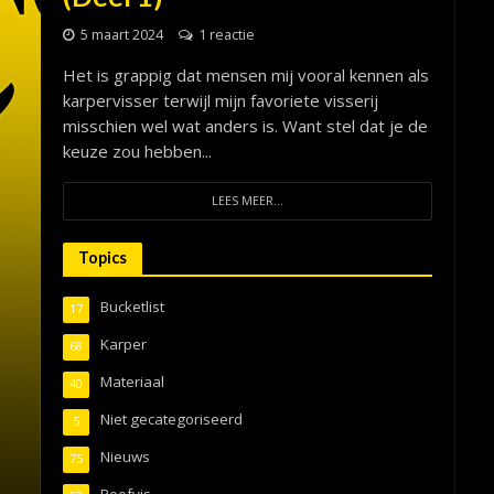
5 maart 2024
1 reactie
Het is grappig dat mensen mij vooral kennen als
karpervisser terwijl mijn favoriete visserij
misschien wel wat anders is. Want stel dat je de
keuze zou hebben...
LEES MEER...
Topics
Bucketlist
17
Karper
68
Materiaal
40
Niet gecategoriseerd
5
Nieuws
75
Roofvis