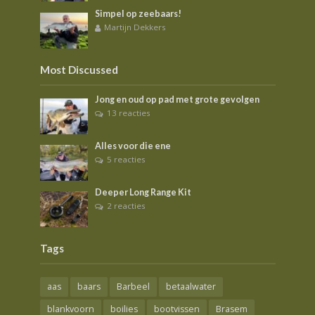
Simpel op zeebaars!
Martijn Dekkers
Most Discussed
Jong en oud op pad met grote gevolgen
13 reacties
Alles voor die ene
5 reacties
Deeper Long Range Kit
2 reacties
Tags
aas
baars
Barbeel
betaalwater
blankvoorn
boilies
bootvissen
Brasem