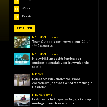
53
Witvis
55
Zeevis
15
Featured
MATERIAAL
•
NIEUWS
Team Outdoors kortingsweekend: 31 juli
t/m 2 augustus
MATERIAAL
•
NIEUWS
Nieuw bij Zunnebeld: Topdeals en
outdoor-essentials voor jouw volgende
sessie
NIEUWS
Beleef het WK van dichtbij: Word
controleur tijdens het WK Streetfishing in
Haarlem!
NIEUWS
•
ZEEVIS
Last-minute het najaar in: Grijp je kans op
een legendarisch visavontuur!