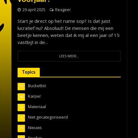
29 april 2025
Reageer
Start je direct op het ruime sop? Is dat juist
lucratief nu? Absoluut! De mensen die mij een
beetje kennen, weten dat ik mij al een jaar of 15
vastbijt in de...
LEES MEER...
Topics
Bucketlist
17
Karper
68
Materiaal
40
Niet gecategoriseerd
5
Nieuws
75
Roofvis