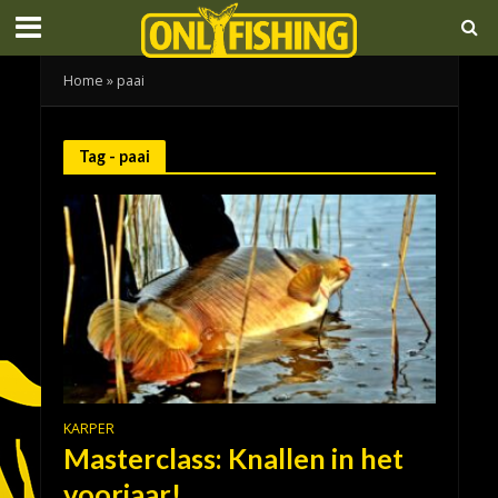
Home
»
paai
Tag - paai
KARPER
Masterclass: Knallen in het
voorjaar!