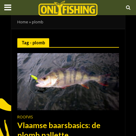
Home
»
plomb
Tag - plomb
ROOFVIS
Vlaamse baarsbasics: de
plomb pallette