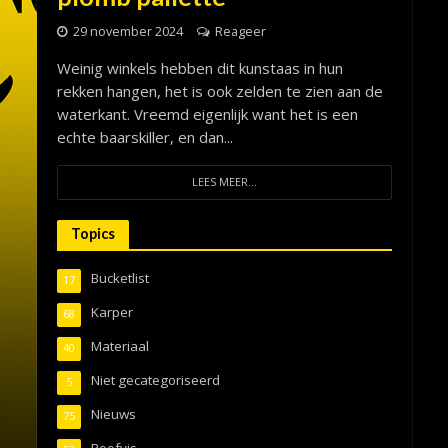
29 november 2024
Reageer
Weinig winkels hebben dit kunstaas in hun
rekken hangen, het is ook zelden te zien aan de
waterkant. Vreemd eigenlijk want het is een
echte baarskiller, en dan...
LEES MEER...
Topics
Bucketlist
17
Karper
68
Materiaal
40
Niet gecategoriseerd
5
Nieuws
75
Roofvis