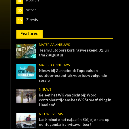
53
Witvis
55
Zeevis
15
Featured
MATERIAAL
•
NIEUWS
Team Outdoors kortingsweekend: 31 juli
t/m 2 augustus
MATERIAAL
•
NIEUWS
Nieuw bij Zunnebeld: Topdeals en
outdoor-essentials voor jouw volgende
sessie
NIEUWS
Beleef het WK van dichtbij: Word
controleur tijdens het WK Streetfishing in
Haarlem!
NIEUWS
•
ZEEVIS
Last-minute het najaar in: Grijp je kans op
een legendarisch visavontuur!