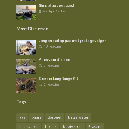
Simpel op zeebaars!
Martijn Dekkers
Most Discussed
Jong en oud op pad met grote gevolgen
13 reacties
Alles voor die ene
5 reacties
Deeper Long Range Kit
2 reacties
Tags
aas
baars
Barbeel
betaalwater
blankvoorn
boilies
bootvissen
Brasem