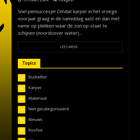
Snel pensuccesje! Omdat karper in het vroege
voorjaar graag in de namiddag aast en dan met
name op plekken waar de zon op staat te
schijnen (noordoever water)...
LEES MEER...
Topics
Bucketlist
17
Karper
68
Materiaal
40
Niet gecategoriseerd
5
Nieuws
75
Roofvis
53