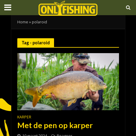
Home
»
polaroid
Tag - polaroid
KARPER
Met de pen op karper
10 maart 2024
Reageer