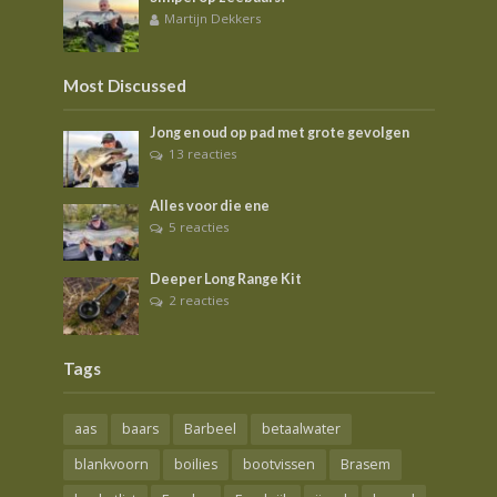
Martijn Dekkers
Most Discussed
Jong en oud op pad met grote gevolgen
13 reacties
Alles voor die ene
5 reacties
Deeper Long Range Kit
2 reacties
Tags
aas
baars
Barbeel
betaalwater
blankvoorn
boilies
bootvissen
Brasem