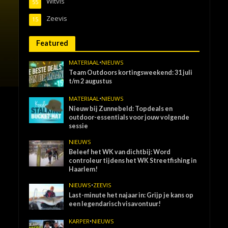
Witvis
55
Zeevis
15
Featured
MATERIAAL
•
NIEUWS
Team Outdoors kortingsweekend: 31 juli
t/m 2 augustus
MATERIAAL
•
NIEUWS
Nieuw bij Zunnebeld: Topdeals en
outdoor-essentials voor jouw volgende
sessie
NIEUWS
Beleef het WK van dichtbij: Word
controleur tijdens het WK Streetfishing in
Haarlem!
NIEUWS
•
ZEEVIS
Last-minute het najaar in: Grijp je kans op
een legendarisch visavontuur!
KARPER
•
NIEUWS