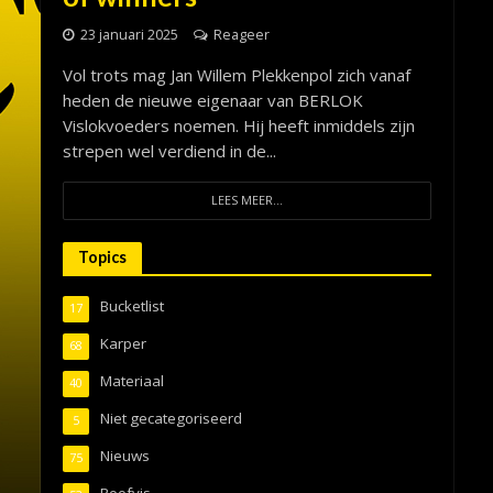
23 januari 2025
Reageer
Vol trots mag Jan Willem Plekkenpol zich vanaf
heden de nieuwe eigenaar van BERLOK
Vislokvoeders noemen. Hij heeft inmiddels zijn
strepen wel verdiend in de...
LEES MEER...
Topics
Bucketlist
17
Karper
68
Materiaal
40
Niet gecategoriseerd
5
Nieuws
75
Roofvis