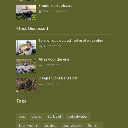
Simpel op zeebaars!
Martijn Dekkers
Most Discussed
Jong en oud op pad met grote gevolgen
13 reacties
Alles voor die ene
5 reacties
Deeper Long Range Kit
2 reacties
Tags
aas
baars
Barbeel
betaalwater
blankvoorn
boilies
bootvissen
Brasem