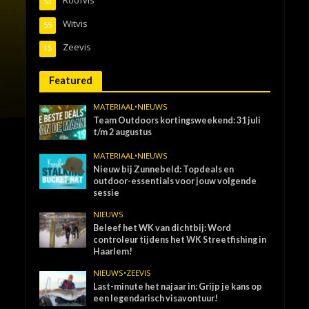
53
Witvis
55
Zeevis
15
Featured
MATERIAAL
•
NIEUWS
Team Outdoors kortingsweekend: 31 juli
t/m 2 augustus
MATERIAAL
•
NIEUWS
Nieuw bij Zunnebeld: Topdeals en
outdoor-essentials voor jouw volgende
sessie
NIEUWS
Beleef het WK van dichtbij: Word
controleur tijdens het WK Streetfishing in
Haarlem!
NIEUWS
•
ZEEVIS
Last-minute het najaar in: Grijp je kans op
een legendarisch visavontuur!