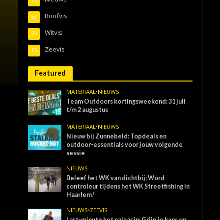
Roofvis
53
Witvis
55
Zeevis
15
Featured
MATERIAAL
•
NIEUWS
Team Outdoors kortingsweekend: 31 juli
t/m 2 augustus
MATERIAAL
•
NIEUWS
Nieuw bij Zunnebeld: Topdeals en
outdoor-essentials voor jouw volgende
sessie
NIEUWS
Beleef het WK van dichtbij: Word
controleur tijdens het WK Streetfishing in
Haarlem!
NIEUWS
•
ZEEVIS
Last-minute het najaar in: Grijp je kans op