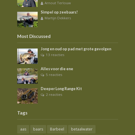
Arnout Terlouw
Simpel op zeebaars!
Martijn Dekkers
Most Discussed
Jong en oud op pad met grote gevolgen
13 reacties
Alles voor die ene
5 reacties
Deeper Long Range Kit
2 reacties
Tags
aas
baars
Barbeel
betaalwater