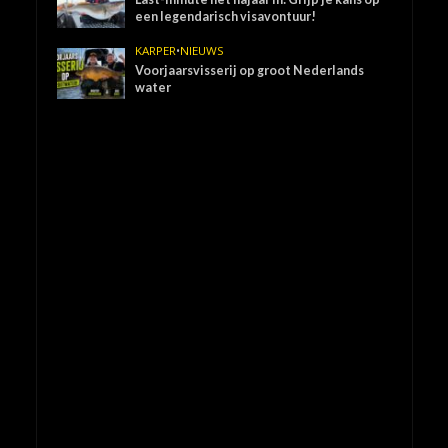
een legendarisch visavontuur!
KARPER
•
NIEUWS
Voorjaarsvisserij op groot Nederlands
water