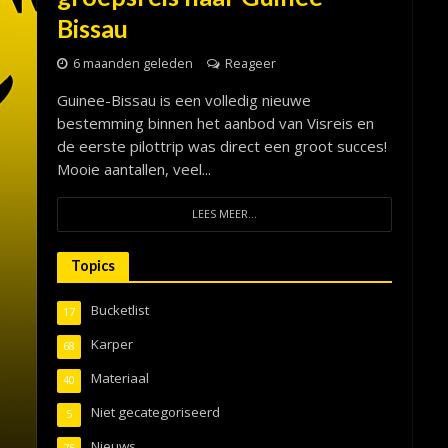
Bissau
6 maanden geleden
Reageer
Guinee-Bissau is een volledig nieuwe
bestemming binnen het aanbod van Visreis en
de eerste pilottrip was direct een groot succes!
Mooie aantallen, veel...
LEES MEER...
Topics
Bucketlist
17
Karper
68
Materiaal
40
Niet gecategoriseerd
5
Nieuws
75