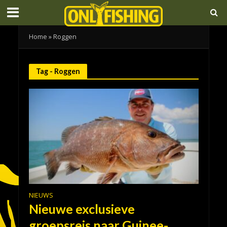
Home
»
Roggen
Tag - Roggen
NIEUWS
Nieuwe exclusieve
groepsreis naar Guinee-