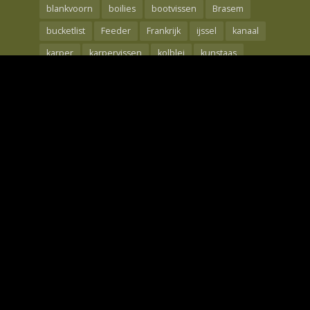
blankvoorn
boilies
bootvissen
Brasem
bucketlist
Feeder
Frankrijk
ijssel
kanaal
karper
karpervissen
kolblei
kunstaas
Maden
meerval
mtc
nash
oppervlakte
rebelcell
Rivier
roofvis
Roofvissen
shad
snoek
snoekbaars
techniek
the carp specialist
tips
Visreis
voorjaar
Voorn
waal
wedstrijdvissen
winde
winter
Wintervissen
Witvis
Witvissen
Zeebaars
Zeelt
Zeevissen
Copyright © 2026. Only Fishing