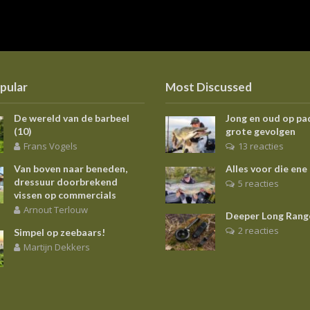
pular
Most Discussed
De wereld van de barbeel
Jong en oud op pa
(10)
grote gevolgen
Frans Vogels
13 reacties
Van boven naar beneden,
Alles voor die ene
dressuur doorbrekend
5 reacties
vissen op commercials
Arnout Terlouw
Deeper Long Rang
2 reacties
Simpel op zeebaars!
Martijn Dekkers