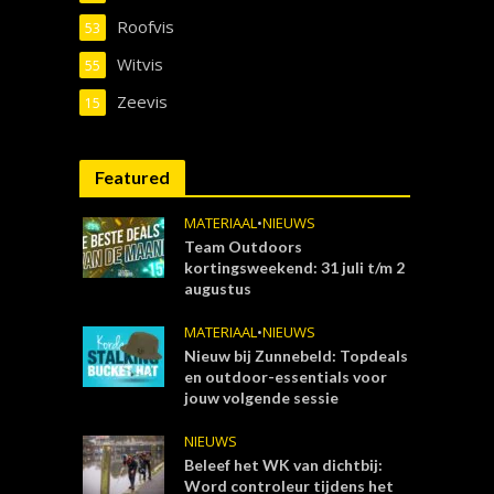
Roofvis
53
Witvis
55
Zeevis
15
Featured
MATERIAAL
•
NIEUWS
Team Outdoors
kortingsweekend: 31 juli t/m 2
augustus
MATERIAAL
•
NIEUWS
Nieuw bij Zunnebeld: Topdeals
en outdoor-essentials voor
jouw volgende sessie
NIEUWS
Beleef het WK van dichtbij:
Word controleur tijdens het