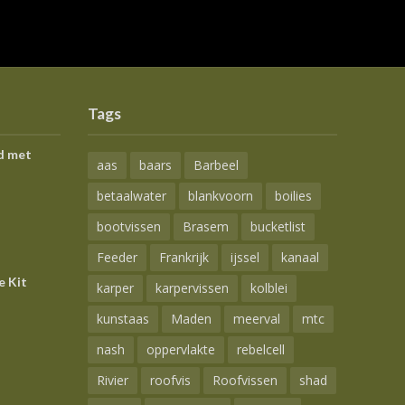
Tags
d met
aas
baars
Barbeel
betaalwater
blankvoorn
boilies
bootvissen
Brasem
bucketlist
Feeder
Frankrijk
ijssel
kanaal
e Kit
karper
karpervissen
kolblei
kunstaas
Maden
meerval
mtc
nash
oppervlakte
rebelcell
Rivier
roofvis
Roofvissen
shad