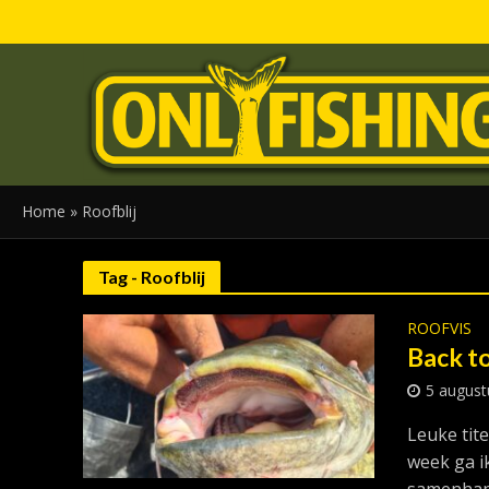
Home
»
Roofblij
Tag - Roofblij
ROOFVIS
Back to
5 august
Leuke tit
week ga i