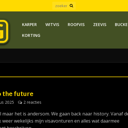
KARPER
WITVIS
ROOFVIS
ZEEVIS
BUCKE
KORTING
 the future
us 2025
2 reacties
el maar het is andersom. We gaan back naar history. Vanaf d
k weer wekelijks mijn visavonturen en alles wat daarmee