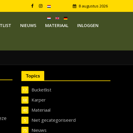
8 augustus 2026
TLIST
NIEUWS
MATERIAAL
INLOGGEN
Topics
Bucketlist
17
Karper
68
Materiaal
40
eze
Niet gecategoriseerd
5
Nieuws
75