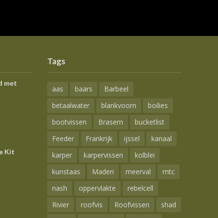
Tags
d met
aas
baars
Barbeel
betaalwater
blankvoorn
boilies
bootvissen
Brasem
bucketlist
Feeder
Frankrijk
ijssel
kanaal
e Kit
karper
karpervissen
kolblei
kunstaas
Maden
meerval
mtc
nash
oppervlakte
rebelcell
Rivier
roofvis
Roofvissen
shad