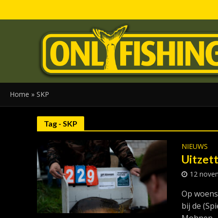
Home
»
SKP
Tag - SKP
NIEUWS
Uitzett
12 nove
Op woensd
bij de (Sp