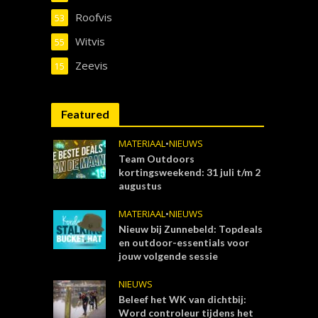
Roofvis
53
Witvis
55
Zeevis
15
Featured
MATERIAAL
•
NIEUWS
Team Outdoors
kortingsweekend: 31 juli t/m 2
augustus
MATERIAAL
•
NIEUWS
Nieuw bij Zunnebeld: Topdeals
en outdoor-essentials voor
jouw volgende sessie
NIEUWS
Beleef het WK van dichtbij:
Word controleur tijdens het