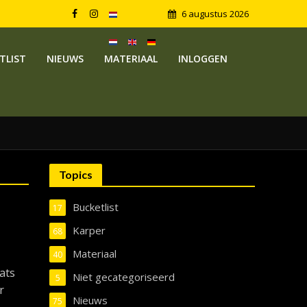
6 augustus 2026
TLIST
NIEUWS
MATERIAAL
INLOGGEN
Topics
Bucketlist
17
Karper
68
Materiaal
40
ats
Niet gecategoriseerd
5
r
Nieuws
75