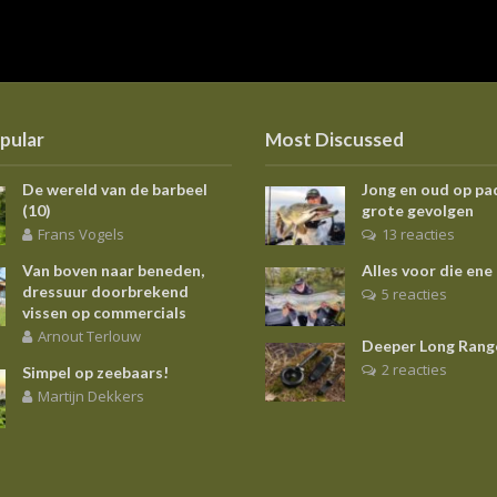
pular
Most Discussed
De wereld van de barbeel
Jong en oud op pa
(10)
grote gevolgen
Frans Vogels
13 reacties
Van boven naar beneden,
Alles voor die ene
dressuur doorbrekend
5 reacties
vissen op commercials
Arnout Terlouw
Deeper Long Rang
2 reacties
Simpel op zeebaars!
Martijn Dekkers