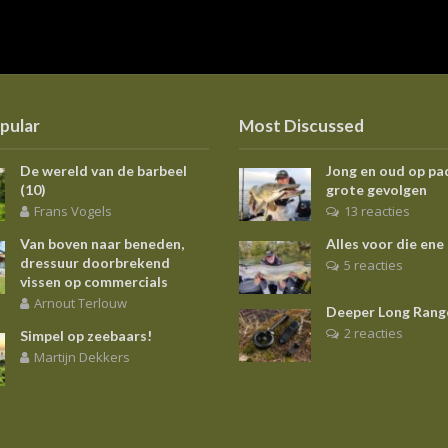
pular
Most Discussed
De wereld van de barbeel
Jong en oud op pa
(10)
grote gevolgen
Frans Vogels
13 reacties
Van boven naar beneden,
Alles voor die ene
dressuur doorbrekend
5 reacties
vissen op commercials
Arnout Terlouw
Deeper Long Rang
2 reacties
Simpel op zeebaars!
Martijn Dekkers