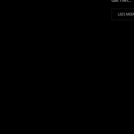
dat niet...
LEES MEER