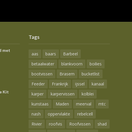
Tags
d met
aas
baars
Barbeel
betaalwater
blankvoorn
boilies
bootvissen
Brasem
bucketlist
Feeder
Frankrijk
ijssel
kanaal
e Kit
karper
karpervissen
kolblei
kunstaas
Maden
meerval
mtc
nash
oppervlakte
rebelcell
Rivier
roofvis
Roofvissen
shad