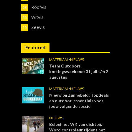
Roofvis
53
Witvis
55
Zeevis
15
Featured
MATERIAAL
•
NIEUWS
Team Outdoors
kortingsweekend: 31 juli t/m 2
augustus
MATERIAAL
•
NIEUWS
Nieuw bij Zunnebeld: Topdeals
en outdoor-essentials voor
jouw volgende sessie
NIEUWS
Beleef het WK van dichtbij:
Word controleur tijdens het