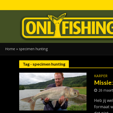
Home
»
specimen hunting
Tag - specimen hunting
KARPER
Missie:
26 maar
Heb jij w
formaat wa