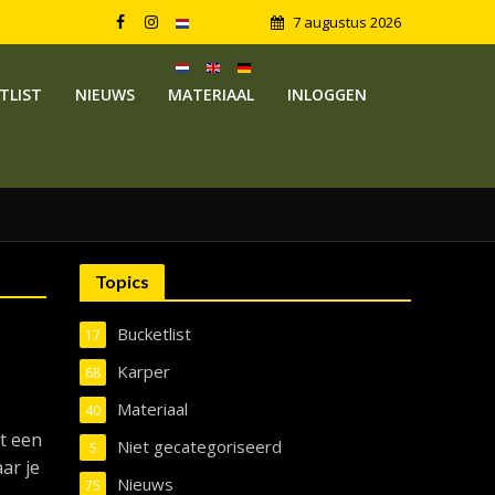
7 augustus 2026
TLIST
NIEUWS
MATERIAAL
INLOGGEN
Topics
Bucketlist
17
Karper
68
Materiaal
40
t een
Niet gecategoriseerd
5
aar je
Nieuws
75