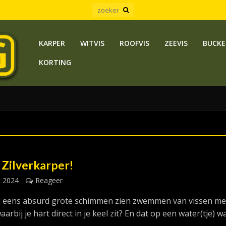
KARPER
WITVIS
ROOFVIS
ZEEVIS
BUCKE
KORTING
 Zilverkarper!
t 2024
Reageer
el eens absurd grote schimmen zien zwemmen van vissen me
arbij je hart direct in je keel zit? En dat op een water(tje) w