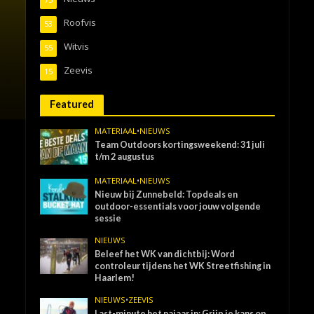
Roofvis
53
Witvis
55
Zeevis
15
Featured
MATERIAAL
•
NIEUWS
Team Outdoors kortingsweekend: 31 juli
t/m 2 augustus
MATERIAAL
•
NIEUWS
Nieuw bij Zunnebeld: Topdeals en
outdoor-essentials voor jouw volgende
sessie
NIEUWS
Beleef het WK van dichtbij: Word
controleur tijdens het WK Streetfishing in
Haarlem!
NIEUWS
•
ZEEVIS
Last-minute het najaar in: Grijp je kans op