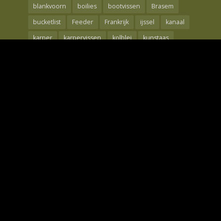
blankvoorn
boilies
bootvissen
Brasem
bucketlist
Feeder
Frankrijk
ijssel
kanaal
karper
karpervissen
kolblei
kunstaas
Maden
meerval
mtc
nash
oppervlakte
rebelcell
Rivier
roofvis
Roofvissen
shad
snoek
snoekbaars
techniek
the carp specialist
tips
Visreis
voorjaar
Voorn
waal
wedstrijdvissen
winde
winter
Wintervissen
Witvis
Witvissen
Zeebaars
Zeelt
Zeevissen
Copyright © 2026. Only Fishing