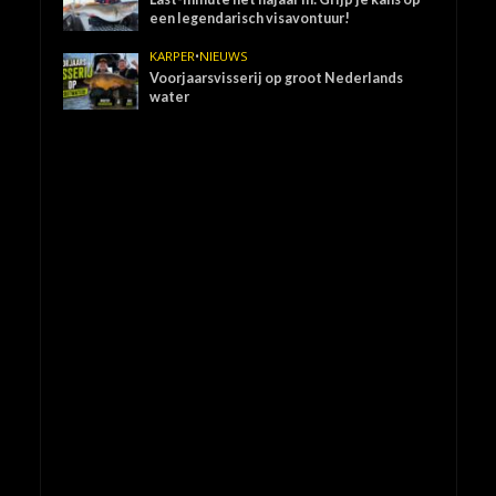
een legendarisch visavontuur!
KARPER
•
NIEUWS
Voorjaarsvisserij op groot Nederlands
water