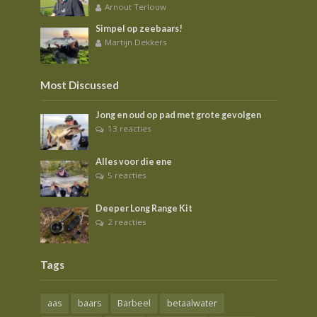
Arnout Terlouw
Simpel op zeebaars!
Martijn Dekkers
Most Discussed
Jong en oud op pad met grote gevolgen
13 reacties
Alles voor die ene
5 reacties
Deeper Long Range Kit
2 reacties
Tags
aas
baars
Barbeel
betaalwater