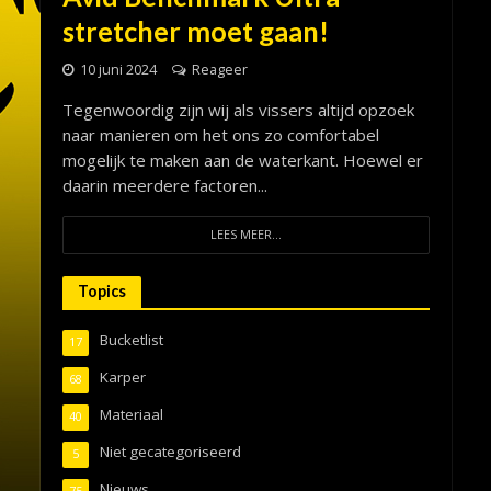
stretcher moet gaan!
10 juni 2024
Reageer
Tegenwoordig zijn wij als vissers altijd opzoek
naar manieren om het ons zo comfortabel
mogelijk te maken aan de waterkant. Hoewel er
daarin meerdere factoren...
LEES MEER...
Topics
Bucketlist
17
Karper
68
Materiaal
40
Niet gecategoriseerd
5
Nieuws
75