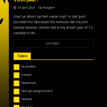
29 april 2025
Reageer
Start je direct op het ruime sop? Is dat juist
lucratief nu? Absoluut! De mensen die mij een
beetje kennen, weten dat ik mij al een jaar of 15
vastbijt in de...
LEES MEER...
Topics
Bucketlist
17
Karper
68
Materiaal
40
Niet gecategoriseerd
5
Nieuws
75
Roofvis