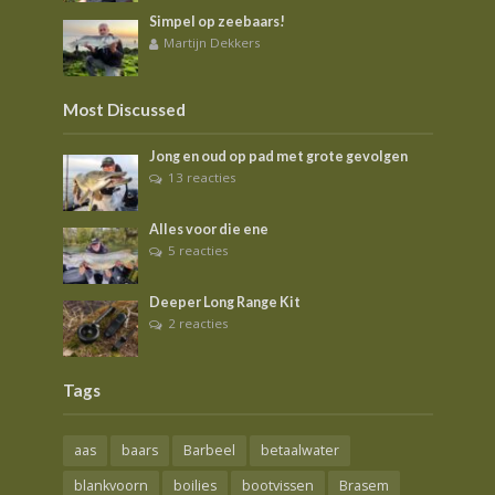
Simpel op zeebaars!
Martijn Dekkers
Most Discussed
Jong en oud op pad met grote gevolgen
13 reacties
Alles voor die ene
5 reacties
Deeper Long Range Kit
2 reacties
Tags
aas
baars
Barbeel
betaalwater
blankvoorn
boilies
bootvissen
Brasem