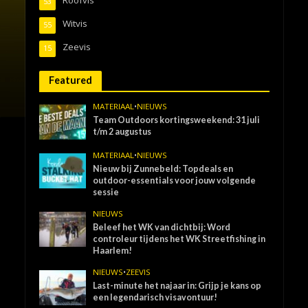
53
Witvis
55
Zeevis
15
Featured
MATERIAAL
•
NIEUWS
Team Outdoors kortingsweekend: 31 juli
t/m 2 augustus
MATERIAAL
•
NIEUWS
Nieuw bij Zunnebeld: Topdeals en
outdoor-essentials voor jouw volgende
sessie
NIEUWS
Beleef het WK van dichtbij: Word
controleur tijdens het WK Streetfishing in
Haarlem!
NIEUWS
•
ZEEVIS
Last-minute het najaar in: Grijp je kans op
een legendarisch visavontuur!