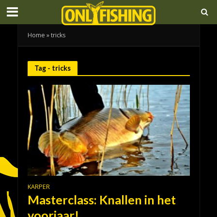
Home
»
tricks
Tag - tricks
KARPER
Masterclass: Knallen in het
voorjaar!