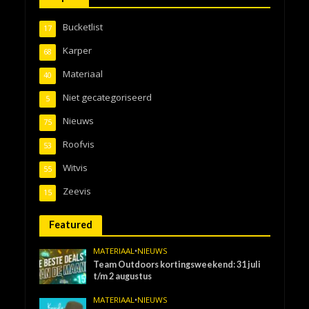
Bucketlist
17
Karper
68
Materiaal
40
Niet gecategoriseerd
5
Nieuws
75
Roofvis
53
Witvis
55
Zeevis
15
Featured
MATERIAAL
•
NIEUWS
Team Outdoors kortingsweekend: 31 juli
t/m 2 augustus
MATERIAAL
•
NIEUWS