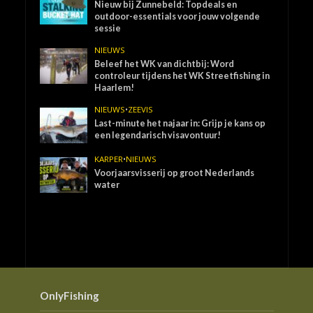
Nieuw bij Zunnebeld: Topdeals en
outdoor-essentials voor jouw volgende
sessie
NIEUWS
Beleef het WK van dichtbij: Word
controleur tijdens het WK Streetfishing in
Haarlem!
NIEUWS
•
ZEEVIS
Last-minute het najaar in: Grijp je kans op
een legendarisch visavontuur!
KARPER
•
NIEUWS
Voorjaarsvisserij op groot Nederlands
water
OnlyFishing