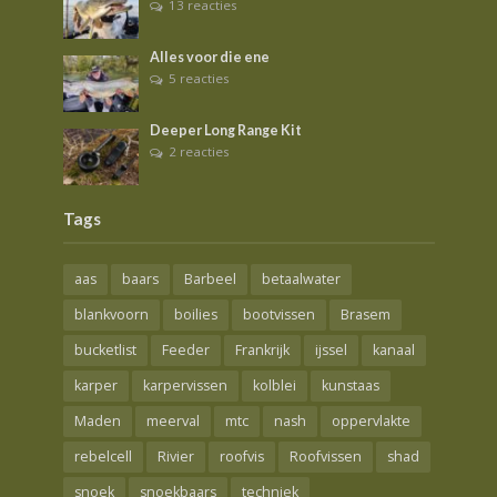
13 reacties
Alles voor die ene
5 reacties
Deeper Long Range Kit
2 reacties
Tags
aas
baars
Barbeel
betaalwater
blankvoorn
boilies
bootvissen
Brasem
bucketlist
Feeder
Frankrijk
ijssel
kanaal
karper
karpervissen
kolblei
kunstaas
Maden
meerval
mtc
nash
oppervlakte
rebelcell
Rivier
roofvis
Roofvissen
shad
snoek
snoekbaars
techniek