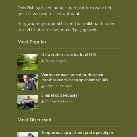
Only Fishing is een hengelsport platform waar het
geschreven woord centraal staat.
Hoogwaardige content blijvend beschikbaar houden
en niet te laten verdwijnen in 'tijdlijngeweld'.
Most Popular
De wereld van de barbeel (10)
Frans Vogels
Van boven naar beneden, dressuur
doorbrekend vissen op commercials
Arnout Terlouw
Simpel op zeebaars!
Martijn Dekkers
Most Discussed
Jong en oud op pad met grote gevolgen