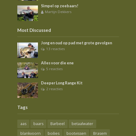
Simpel op zeebaars!
Martijn Dekkers
Most Discussed
Jong en oud op pad met grote gevolgen
13 reacties
Alles voor die ene
5 reacties
Deeper Long Range Kit
2 reacties
Tags
aas
baars
Barbeel
betaalwater
blankvoorn
boilies
bootvissen
Brasem