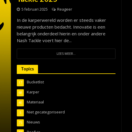
5 februari 2025
Reageer
In de karperwereld worden er steeds vaker
nieuwe producten bedacht. Innovatie is een
belangrijk onderdeel hierin en onder andere
Nash Tackle voert hier de...
LEES MEER...
Topics
Bucketlist
17
Karper
68
Materiaal
40
Niet gecategoriseerd
5
Nieuws
75
Roofvis