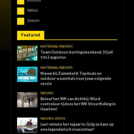
53
Witvis
55
Zeevis
15
Featured
MATERIAAL
•
NIEUWS
Team Outdoors kortingsweekend: 31 juli
t/m 2 augustus
MATERIAAL
•
NIEUWS
Nieuw bij Zunnebeld: Topdeals en
outdoor-essentials voor jouw volgende
sessie
NIEUWS
Beleef het WK van dichtbij: Word
controleur tijdens het WK Streetfishing in
Haarlem!
NIEUWS
•
ZEEVIS
Last-minute het najaar in: Grijp je kans op
een legendarisch visavontuur!