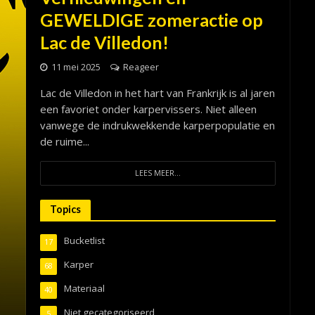
GEWELDIGE zomeractie op
Lac de Villedon!
11 mei 2025
Reageer
Lac de Villedon in het hart van Frankrijk is al jaren
een favoriet onder karpervissers. Niet alleen
vanwege de indrukwekkende karperpopulatie en
de ruime...
LEES MEER...
Topics
Bucketlist
17
Karper
68
Materiaal
40
Niet gecategoriseerd
5