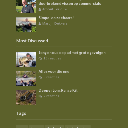
doorbrekend vissen op commercials
Arnout Terlouw
Simpel op zeebaars!
Martijn Dekkers
Most Discussed
Jong en oud op pad met grote gevolgen
13 reacties
Alles voor die ene
5 reacties
Deeper Long Range Kit
2 reacties
Tags