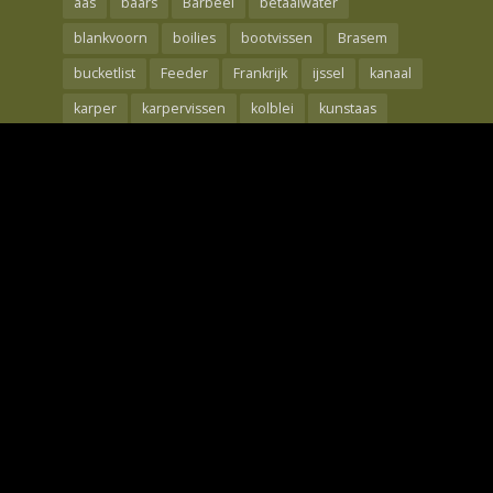
aas
baars
Barbeel
betaalwater
blankvoorn
boilies
bootvissen
Brasem
bucketlist
Feeder
Frankrijk
ijssel
kanaal
karper
karpervissen
kolblei
kunstaas
Maden
meerval
mtc
nash
oppervlakte
rebelcell
Rivier
roofvis
Roofvissen
shad
snoek
snoekbaars
techniek
the carp specialist
tips
Visreis
voorjaar
Voorn
waal
wedstrijdvissen
winde
winter
Wintervissen
Witvis
Witvissen
Zeebaars
Zeelt
Zeevissen
Copyright © 2026. Only Fishing