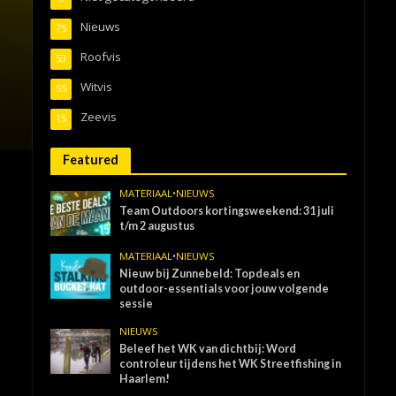
Nieuws
75
Roofvis
53
Witvis
55
Zeevis
15
Featured
MATERIAAL
•
NIEUWS
Team Outdoors kortingsweekend: 31 juli
t/m 2 augustus
MATERIAAL
•
NIEUWS
Nieuw bij Zunnebeld: Topdeals en
outdoor-essentials voor jouw volgende
sessie
NIEUWS
Beleef het WK van dichtbij: Word
controleur tijdens het WK Streetfishing in
Haarlem!