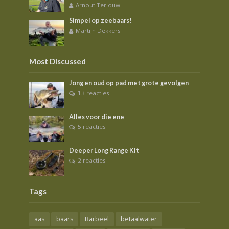
Arnout Terlouw
Simpel op zeebaars!
Martijn Dekkers
Most Discussed
Jong en oud op pad met grote gevolgen
13 reacties
Alles voor die ene
5 reacties
Deeper Long Range Kit
2 reacties
Tags
aas
baars
Barbeel
betaalwater