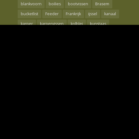
blankvoorn
boilies
bootvissen
Brasem
bucketlist
Feeder
Frankrijk
ijssel
kanaal
karper
karpervissen
kolblei
kunstaas
Maden
meerval
mtc
nash
oppervlakte
rebelcell
Rivier
roofvis
Roofvissen
shad
snoek
snoekbaars
techniek
the carp specialist
tips
Visreis
voorjaar
Voorn
waal
wedstrijdvissen
winde
winter
Wintervissen
Witvis
Witvissen
Zeebaars
Zeelt
Zeevissen
Copyright © 2026. Only Fishing