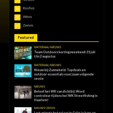
Roofvis
53
Witvis
55
Zeevis
15
Featured
MATERIAAL
•
NIEUWS
Team Outdoors kortingsweekend: 31 juli
t/m 2 augustus
MATERIAAL
•
NIEUWS
Nieuw bij Zunnebeld: Topdeals en
outdoor-essentials voor jouw volgende
sessie
NIEUWS
Beleef het WK van dichtbij: Word
controleur tijdens het WK Streetfishing in
Haarlem!
NIEUWS
•
ZEEVIS
Last-minute het najaar in: Grijp je kans op