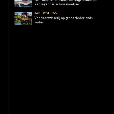
een legendarisch visavontuur!
KARPER
•
NIEUWS
Voorjaarsvisserij op groot Nederlands
water