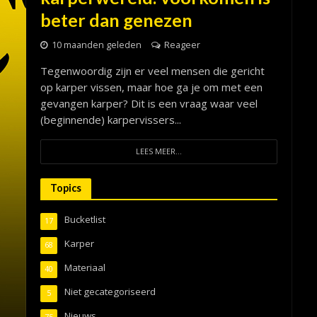
beter dan genezen
10 maanden geleden
Reageer
Tegenwoordig zijn er veel mensen die gericht
op karper vissen, maar hoe ga je om met een
gevangen karper? Dit is een vraag waar veel
(beginnende) karpervissers...
LEES MEER...
Topics
Bucketlist
17
Karper
68
Materiaal
40
Niet gecategoriseerd
5
Nieuws
75