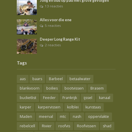
Jong en oud op pad met grote gevolgen
13 reacties
Alles voor die ene
5 reacties
Deeper Long Range Kit
2 reacties
Tags
aas
baars
Barbeel
betaalwater
blankvoorn
boilies
bootvissen
Brasem
bucketlist
Feeder
Frankrijk
ijssel
kanaal
karper
karpervissen
kolblei
kunstaas
Maden
meerval
mtc
nash
oppervlakte
rebelcell
Rivier
roofvis
Roofvissen
shad