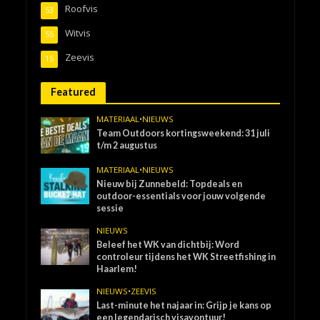
Roofvis
53
Witvis
55
Zeevis
15
Featured
MATERIAAL
•
NIEUWS
Team Outdoors kortingsweekend: 31 juli
t/m 2 augustus
MATERIAAL
•
NIEUWS
Nieuw bij Zunnebeld: Topdeals en
outdoor-essentials voor jouw volgende
sessie
NIEUWS
Beleef het WK van dichtbij: Word
controleur tijdens het WK Streetfishing in
Haarlem!
NIEUWS
•
ZEEVIS
Last-minute het najaar in: Grijp je kans op
een legendarisch visavontuur!