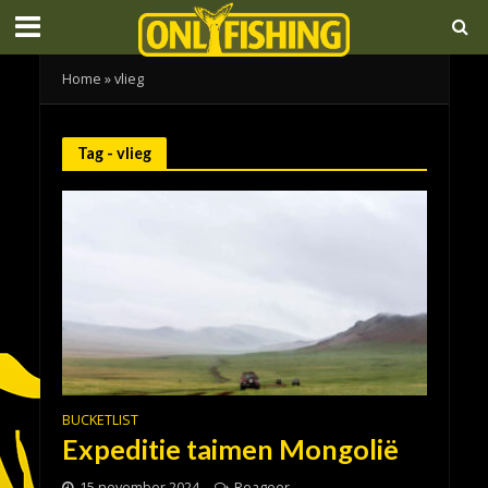
Home
»
vlieg
Tag - vlieg
BUCKETLIST
Expeditie taimen Mongolië
15 november 2024
Reageer