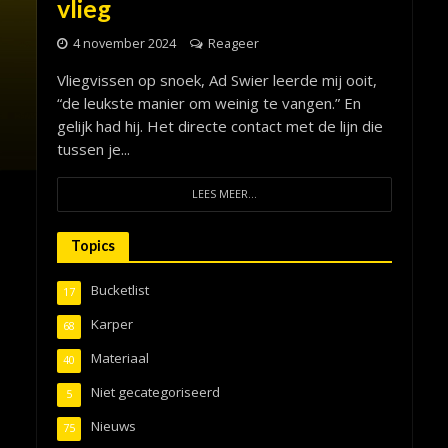
vlieg
4 november 2024
Reageer
Vliegvissen op snoek, Ad Swier leerde mij ooit,
“de leukste manier om weinig te vangen.” En
gelijk had hij. Het directe contact met de lijn die
tussen je...
LEES MEER...
Topics
Bucketlist
17
Karper
68
Materiaal
40
Niet gecategoriseerd
5
Nieuws
75