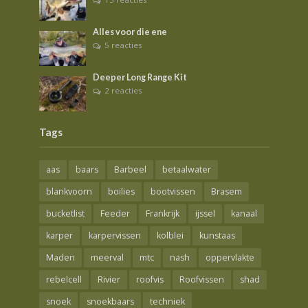
Alles voor die ene
5 reacties
Deeper Long Range Kit
2 reacties
Tags
aas
baars
Barbeel
betaalwater
blankvoorn
boilies
bootvissen
Brasem
bucketlist
Feeder
Frankrijk
ijssel
kanaal
karper
karpervissen
kolblei
kunstaas
Maden
meerval
mtc
nash
oppervlakte
rebelcell
Rivier
roofvis
Roofvissen
shad
snoek
snoekbaars
techniek