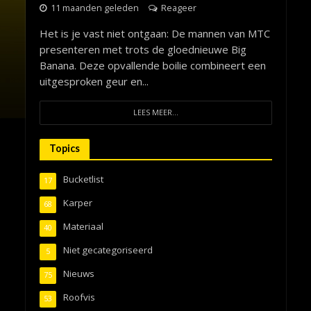
11 maanden geleden
Reageer
Het is je vast niet ontgaan: De mannen van MTC
presenteren met trots de gloednieuwe Big
Banana. Deze opvallende boilie combineert een
uitgesproken geur en...
LEES MEER...
Topics
Bucketlist
17
Karper
68
Materiaal
40
Niet gecategoriseerd
5
Nieuws
75
Roofvis
53