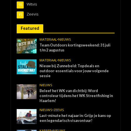
Witvis
55
Zeevis
15
Featured
MATERIAAL
•
NIEUWS
Team Outdoors kortingsweekend: 31 juli
t/m 2 augustus
MATERIAAL
•
NIEUWS
Nieuw bij Zunnebeld: Topdeals en
outdoor-essentials voor jouw volgende
sessie
NIEUWS
Beleef het WK van dichtbij: Word
controleur tijdens het WK Streetfishing in
Haarlem!
NIEUWS
•
ZEEVIS
Last-minute het najaar in: Grijp je kans op
een legendarisch visavontuur!
KARPER
•
NIEUWS