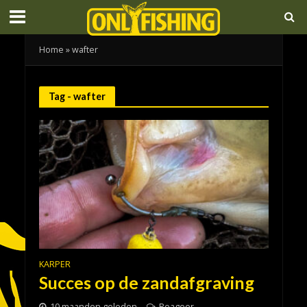
Home
»
wafter
Tag - wafter
KARPER
Succes op de zandafgraving
10 maanden geleden
Reageer