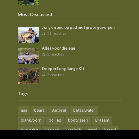
Most Discussed
Jong en oud op pad met grote gevolgen
13 reacties
Alles voor die ene
5 reacties
Deeper Long Range Kit
2 reacties
Tags
aas
baars
Barbeel
betaalwater
blankvoorn
boilies
bootvissen
Brasem
bucketlist
Feeder
Frankrijk
ijssel
kanaal