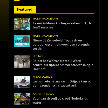
Featured
MATERIAAL
•
NIEUWS
Team Outdoors kortingsweekend: 31 juli
t/m 2 augustus
MATERIAAL
•
NIEUWS
Nieuw bij Zunnebeld: Topdeals en
outdoor-essentials voor jouw volgende
sessie
NIEUWS
Beleef het WK van dichtbij: Word
controleur tijdens het WK Streetfishing in
Haarlem!
NIEUWS
•
ZEEVIS
Last-minute het najaar in: Grijp je kans op
een legendarisch visavontuur!
KARPER
•
NIEUWS
Voorjaarsvisserij op groot Nederlands
water