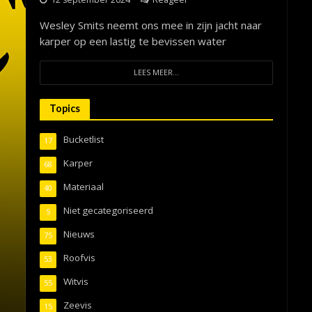
Wesley Smits neemt ons mee in zijn jacht naar
karper op een lastig te bevissen water
LEES MEER...
Topics
Bucketlist
17
Karper
68
Materiaal
40
Niet gecategoriseerd
5
Nieuws
75
Roofvis
53
Witvis
55
Zeevis
15