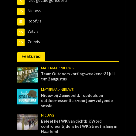
Niet gecategoriseerd
5
Nieuws
75
Roofvis
53
Witvis
55
Zeevis
15
Featured
MATERIAAL
•
NIEUWS
Team Outdoors kortingsweekend: 31 juli
t/m 2 augustus
MATERIAAL
•
NIEUWS
Nieuw bij Zunnebeld: Topdeals en
outdoor-essentials voor jouw volgende
sessie
NIEUWS
Beleef het WK van dichtbij: Word
controleur tijdens het WK Streetfishing in
Haarlem!