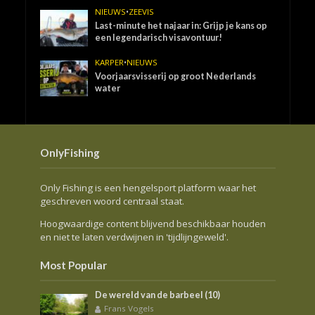
NIEUWS
•
ZEEVIS
Last-minute het najaar in: Grijp je kans op
een legendarisch visavontuur!
KARPER
•
NIEUWS
Voorjaarsvisserij op groot Nederlands
water
OnlyFishing
Only Fishing is een hengelsport platform waar het
geschreven woord centraal staat.
Hoogwaardige content blijvend beschikbaar houden
en niet te laten verdwijnen in 'tijdlijngeweld'.
Most Popular
De wereld van de barbeel (10)
Frans Vogels