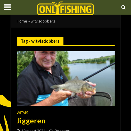
Home
»
witvisdobbers
Tag - witvisdobbers
WITVIS
Jiggeren
19 maart 2024
Reageer