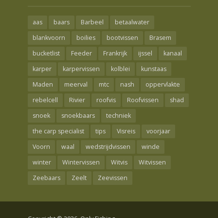
aas
baars
Barbeel
betaalwater
blankvoorn
boilies
bootvissen
Brasem
bucketlist
Feeder
Frankrijk
ijssel
kanaal
karper
karpervissen
kolblei
kunstaas
Maden
meerval
mtc
nash
oppervlakte
rebelcell
Rivier
roofvis
Roofvissen
shad
snoek
snoekbaars
techniek
the carp specialist
tips
Visreis
voorjaar
Voorn
waal
wedstrijdvissen
winde
winter
Wintervissen
Witvis
Witvissen
Zeebaars
Zeelt
Zeevissen