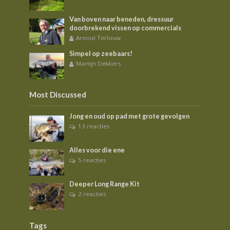
Van boven naar beneden, dressuur
doorbrekend vissen op commercials
Arnout Terlouw
Simpel op zeebaars!
Martijn Dekkers
Most Discussed
Jong en oud op pad met grote gevolgen
13 reacties
Alles voor die ene
5 reacties
Deeper Long Range Kit
2 reacties
Tags