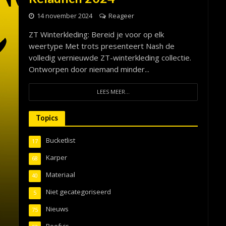
14 november 2024
Reageer
ZT Winterkleding: Bereid je voor op elk
weertype Met trots presenteert Nash de
volledig vernieuwde ZT-winterkleding collectie.
Ontworpen door niemand minder...
LEES MEER...
Topics
Bucketlist
17
Karper
68
Materiaal
40
Niet gecategoriseerd
5
Nieuws
75
Roofvis