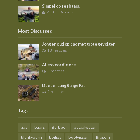
Simpel op zeebaars!
Martijn Dekkers
Most Discussed
Jong en oud op pad met grote gevolgen
13 reacties
Alles voor die ene
5 reacties
Deeper Long Range Kit
2 reacties
Tags
aas
baars
Barbeel
betaalwater
blankvoorn
boilies
bootvissen
Brasem