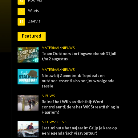
53
Witvis
55
Zeevis
15
Featured
MATERIAAL
•
NIEUWS
Team Outdoors kortingsweekend: 31 juli
t/m 2 augustus
MATERIAAL
•
NIEUWS
Nieuw bij Zunnebeld: Topdeals en
outdoor-essentials voor jouw volgende
sessie
NIEUWS
Beleef het WK van dichtbij: Word
controleur tijdens het WK Streetfishing in
Haarlem!
NIEUWS
•
ZEEVIS
Last-minute het najaar in: Grijp je kans op
een legendarisch visavontuur!