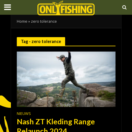
Home
»
zero tolerance
Tag - zero tolerance
NIEUWS
Nash ZT Kleding Range
Relaunch 2024