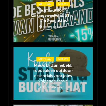
MATERIAAL
NIEUWS
Team Outdoors
kortingsweekend: 31 juli
t/m 2 augustus
1 week geleden
MATERIAAL
NIEUWS
Nieuw bij Zunnebeld:
Topdeals en outdoor-
essentials voor jouw
volgende sessie
3 weken geleden