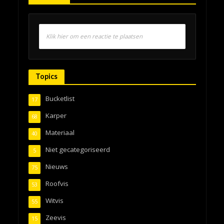
Klik hier om een reactie te plaatsen
Topics
Bucketlist
17
Karper
68
Materiaal
40
Niet gecategoriseerd
5
Nieuws
75
Roofvis
53
Witvis
55
Zeevis
15