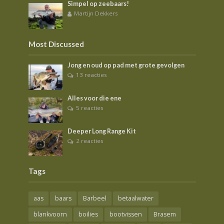
Simpel op zeebaars!
Martijn Dekkers
Most Discussed
Jong en oud op pad met grote gevolgen
13 reacties
Alles voor die ene
5 reacties
Deeper Long Range Kit
2 reacties
Tags
aas
baars
Barbeel
betaalwater
blankvoorn
boilies
bootvissen
Brasem