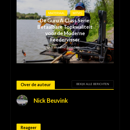
MATERIAAL
WITVIS
De Guru A-Class Serie:
Betaalbare Topkwaliteit
voor de Moderne
Feedervisser
1 maand geleden
BEKIJK ALLE BERICHTEN
Over de auteur
Nick Beuvink
Reageer