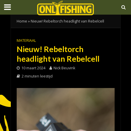
Home
»
Nieuw! Rebeltorch headlight van Rebelcell
MATERIAAL
Nieuw! Rebeltorch
headlight van Rebelcell
10 maart 2024
Nick Beuvink
2 minuten leestijd