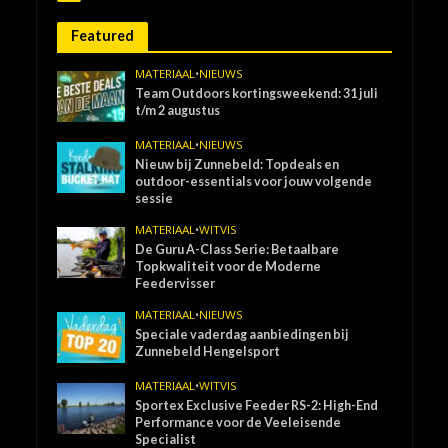
Featured
MATERIAAL
•
NIEUWS
Team Outdoors kortingsweekend: 31 juli
t/m 2 augustus
MATERIAAL
•
NIEUWS
Nieuw bij Zunnebeld: Topdeals en
outdoor-essentials voor jouw volgende
sessie
MATERIAAL
•
WITVIS
De Guru A-Class Serie: Betaalbare
Topkwaliteit voor de Moderne
Feedervisser
MATERIAAL
•
NIEUWS
Speciale vaderdag aanbiedingen bij
Zunnebeld Hengelsport
MATERIAAL
•
WITVIS
Sportex Exclusive Feeder RS-2: High-End
Performance voor de Veeleisende
Specialist