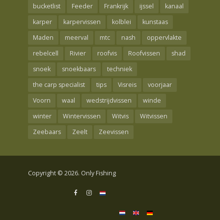
bucketlist
Feeder
Frankrijk
ijssel
kanaal
karper
karpervissen
kolblei
kunstaas
Maden
meerval
mtc
nash
oppervlakte
rebelcell
Rivier
roofvis
Roofvissen
shad
snoek
snoekbaars
techniek
the carp specialist
tips
Visreis
voorjaar
Voorn
waal
wedstrijdvissen
winde
winter
Wintervissen
Witvis
Witvissen
Zeebaars
Zeelt
Zeevissen
Copyright © 2026. Only Fishing