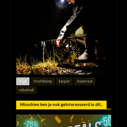
Tags
hoofdlamp
karper
materiaal
rebelcell
Misschien ben je ook geïnteresseerd in dit..