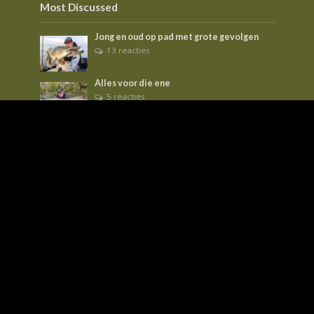
Most Discussed
Jong en oud op pad met grote gevolgen
13 reacties
Alles voor die ene
5 reacties
Deeper Long Range Kit
2 reacties
Tags
aas
baars
Barbeel
betaalwater
blankvoorn
boilies
bootvissen
Brasem
bucketlist
Feeder
Frankrijk
ijssel
kanaal
karper
karpervissen
kolblei
kunstaas
Maden
meerval
mtc
nash
oppervlakte