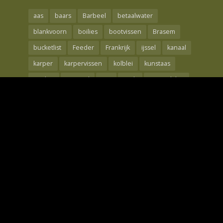
aas
baars
Barbeel
betaalwater
blankvoorn
boilies
bootvissen
Brasem
bucketlist
Feeder
Frankrijk
ijssel
kanaal
karper
karpervissen
kolblei
kunstaas
Maden
meerval
mtc
nash
oppervlakte
rebelcell
Rivier
roofvis
Roofvissen
shad
snoek
snoekbaars
techniek
the carp specialist
tips
Visreis
voorjaar
Voorn
waal
wedstrijdvissen
winde
winter
Wintervissen
Witvis
Witvissen
Zeebaars
Zeelt
Zeevissen
Copyright © 2026. Only Fishing