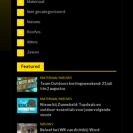
Materiaal
40
Niet gecategoriseerd
5
Nieuws
75
Roofvis
53
Witvis
55
Zeevis
15
Featured
MATERIAAL
•
NIEUWS
Team Outdoors kortingsweekend: 31 juli
t/m 2 augustus
MATERIAAL
•
NIEUWS
Nieuw bij Zunnebeld: Topdeals en
outdoor-essentials voor jouw volgende
sessie
NIEUWS
Beleef het WK van dichtbij: Word