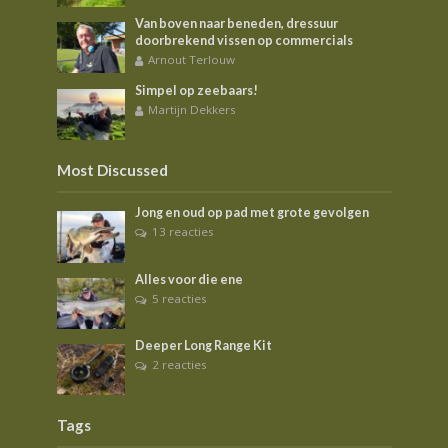
Van boven naar beneden, dressuur
doorbrekend vissen op commercials
Arnout Terlouw
Simpel op zeebaars!
Martijn Dekkers
Most Discussed
Jong en oud op pad met grote gevolgen
13 reacties
Alles voor die ene
5 reacties
Deeper Long Range Kit
2 reacties
Tags