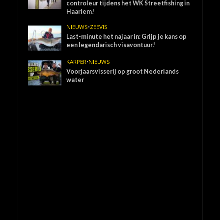
controleur tijdens het WK Streetfishing in
Haarlem!
NIEUWS
•
ZEEVIS
Last-minute het najaar in: Grijp je kans op
een legendarisch visavontuur!
KARPER
•
NIEUWS
Voorjaarsvisserij op groot Nederlands
water