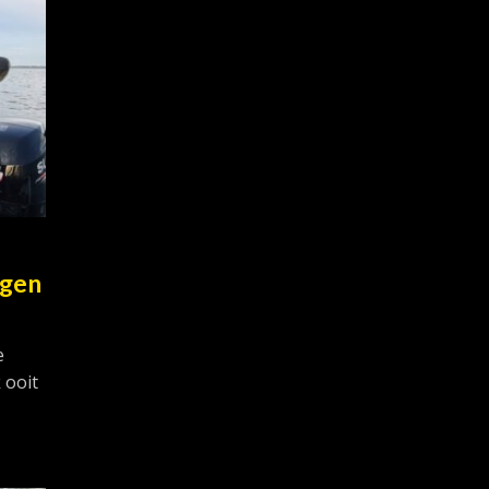
lgen
e
 ooit