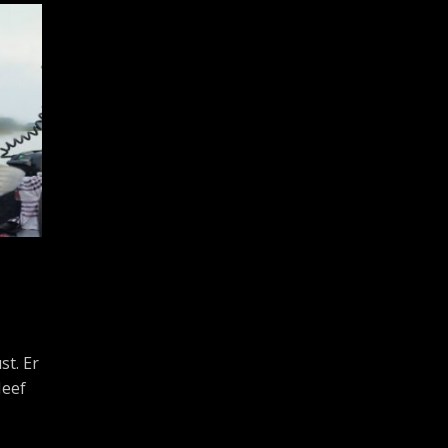
st. Er
Neef