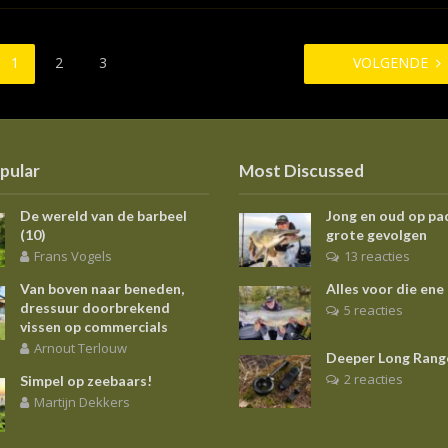
1
2
3
VOLGENDE
pular
Most Discussed
De wereld van de barbeel
Jong en oud op pa
(10)
grote gevolgen
Frans Vogels
13 reacties
Van boven naar beneden,
Alles voor die ene
dressuur doorbrekend
5 reacties
vissen op commercials
Arnout Terlouw
Deeper Long Rang
2 reacties
Simpel op zeebaars!
Martijn Dekkers