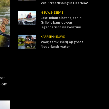
WK Streetfishing in Haarlem!
NIEUWS
•
ZEEVIS
Last-minute het najaar in:
Grijp je kans op een
legendarisch visavontuur!
KARPER
•
NIEUWS
Voorjaarsvisserij op groot
Nederlands water
het
n om