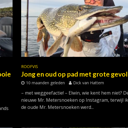
ROOFVIS
ooie
Jong en oud op pad met grote gevo
10 maanden geleden
Dick van Hattem
– met weggeefactie! – Elwin, wie kent hem niet? D
nieuwe Mr. Metersnoeken op Instagram, terwijl ik
de oude Mr. Metersnoeken werd...
ands