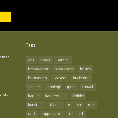
Tags
d met
aas
baars
Barbeel
betaalwater
blankvoorn
boilies
bootvissen
Brasem
bucketlist
Feeder
Frankrijk
ijssel
kanaal
e Kit
karper
karpervissen
kolblei
kunstaas
Maden
meerval
mtc
nash
oppervlakte
rebelcell