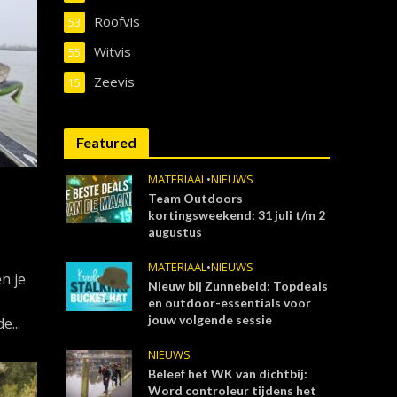
Roofvis
53
Witvis
55
Zeevis
15
Featured
MATERIAAL
•
NIEUWS
Team Outdoors
kortingsweekend: 31 juli t/m 2
augustus
MATERIAAL
•
NIEUWS
n je
Nieuw bij Zunnebeld: Topdeals
en outdoor-essentials voor
jouw volgende sessie
e...
NIEUWS
Beleef het WK van dichtbij:
Word controleur tijdens het