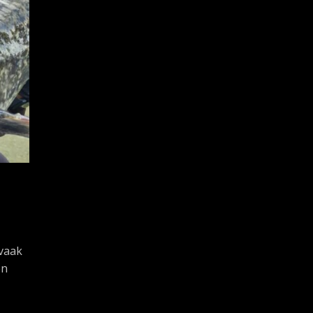
 vaak
en