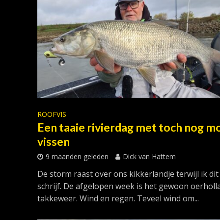
ROOFVIS
Een taaie rivierdag met toch nog m
vissen
9 maanden geleden
Dick van Hattem
De storm raast over ons kikkerlandje terwijl ik dit
schrijf. De afgelopen week is het gewoon oerholl
takkeweer. Wind en regen. Teveel wind om...