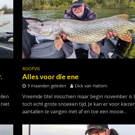
ROOFVIS
.
Alles voor die ene
9 maanden geleden
Dick van Hattem
llen
Vreemde titel misschien maar begin november is 
 niet
toch echt grote snoeken tijd. Je kan er voor kieze
aantallen te vangen met af en toe een mooie...