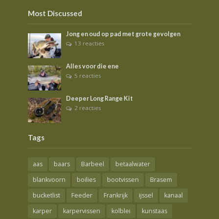
Most Discussed
Jong en oud op pad met grote gevolgen
13 reacties
Alles voor die ene
5 reacties
Deeper Long Range Kit
2 reacties
Tags
aas
baars
Barbeel
betaalwater
blankvoorn
boilies
bootvissen
Brasem
bucketlist
Feeder
Frankrijk
ijssel
kanaal
karper
karpervissen
kolblei
kunstaas