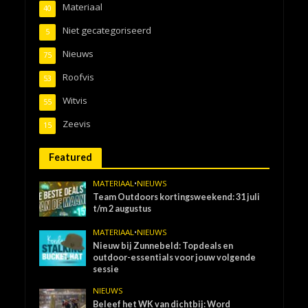
Materiaal
40
Niet gecategoriseerd
5
Nieuws
75
Roofvis
53
Witvis
55
Zeevis
15
Featured
MATERIAAL
•
NIEUWS
Team Outdoors kortingsweekend: 31 juli
t/m 2 augustus
MATERIAAL
•
NIEUWS
Nieuw bij Zunnebeld: Topdeals en
outdoor-essentials voor jouw volgende
sessie
NIEUWS
Beleef het WK van dichtbij: Word