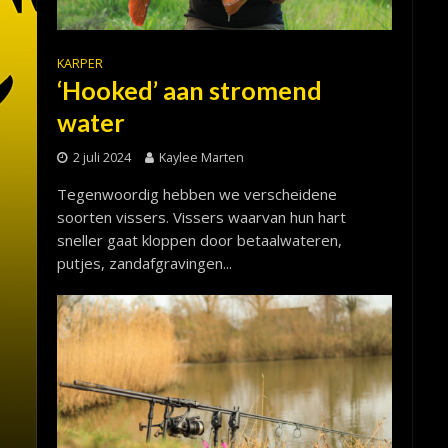
KARPER
‘Hooked’ aan stromend
water
2 juli 2024
Kaylee Marten
Tegenwoordig hebben we verscheidene
soorten vissers. Vissers waarvan hun hart
sneller gaat kloppen door betaalwateren,
putjes, zandafgravingen...