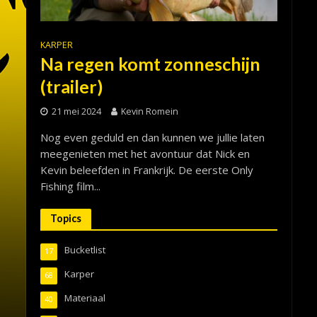
KARPER
Na regen komt zonneschijn
(trailer)
21 mei 2024
Kevin Romein
Nog even geduld en dan kunnen we jullie laten
meegenieten met het avontuur dat Nick en
Kevin beleefden in Frankrijk. De eerste Only
Fishing film...
Topics
Bucketlist
17
Karper
68
Materiaal
40