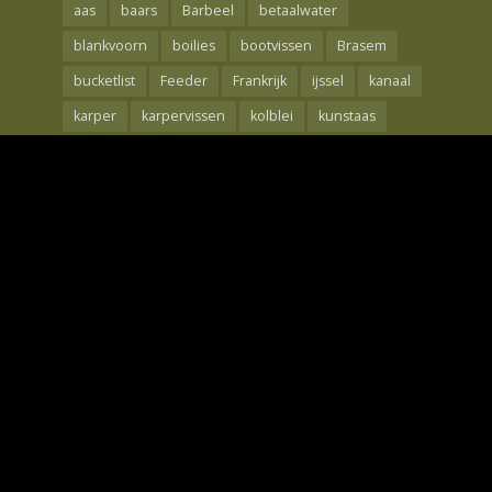
aas
baars
Barbeel
betaalwater
blankvoorn
boilies
bootvissen
Brasem
bucketlist
Feeder
Frankrijk
ijssel
kanaal
karper
karpervissen
kolblei
kunstaas
Maden
meerval
mtc
nash
oppervlakte
rebelcell
Rivier
roofvis
Roofvissen
shad
snoek
snoekbaars
techniek
the carp specialist
tips
Visreis
voorjaar
Voorn
waal
wedstrijdvissen
winde
winter
Wintervissen
Witvis
Witvissen
Zeebaars
Zeelt
Zeevissen
Copyright © 2026. Only Fishing