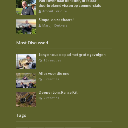
Van boven naar beneden, dressuur
doorbrekend vissen op commercials
Arnout Terlouw
Simpel op zeebaars!
Martijn Dekkers
Most Discussed
Jong en oud op pad met grote gevolgen
13 reacties
Alles voor die ene
5 reacties
Deeper Long Range Kit
2 reacties
Tags