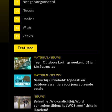
Niet gecategoriseerd
5
Nieuws
75
Roofvis
53
Witvis
55
Zeevis
15
Featured
MATERIAAL
•
NIEUWS
Team Outdoors kortingsweekend: 31 juli
t/m 2 augustus
MATERIAAL
•
NIEUWS
Nieuw bij Zunnebeld: Topdeals en
outdoor-essentials voor jouw volgende
sessie
NIEUWS
Beleef het WK van dichtbij: Word
controleur tijdens het WK Streetfishing in
Haarlem!