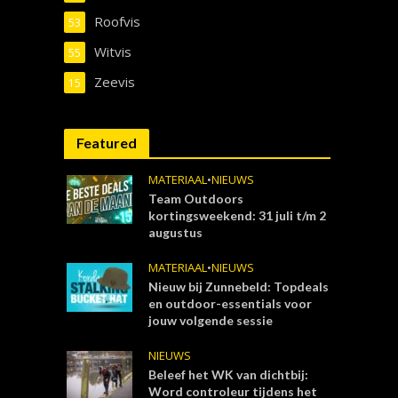
Roofvis
53
Witvis
55
Zeevis
15
Featured
MATERIAAL
•
NIEUWS
Team Outdoors
kortingsweekend: 31 juli t/m 2
augustus
MATERIAAL
•
NIEUWS
Nieuw bij Zunnebeld: Topdeals
en outdoor-essentials voor
jouw volgende sessie
NIEUWS
Beleef het WK van dichtbij:
Word controleur tijdens het