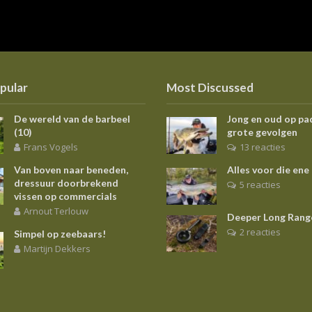
pular
Most Discussed
De wereld van de barbeel
Jong en oud op pa
(10)
grote gevolgen
Frans Vogels
13 reacties
Van boven naar beneden,
Alles voor die ene
dressuur doorbrekend
5 reacties
vissen op commercials
Arnout Terlouw
Deeper Long Rang
2 reacties
Simpel op zeebaars!
Martijn Dekkers