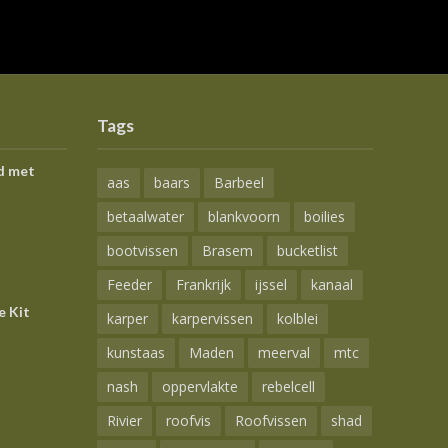
Tags
d met
aas
baars
Barbeel
betaalwater
blankvoorn
boilies
bootvissen
Brasem
bucketlist
Feeder
Frankrijk
ijssel
kanaal
e Kit
karper
karpervissen
kolblei
kunstaas
Maden
meerval
mtc
nash
oppervlakte
rebelcell
Rivier
roofvis
Roofvissen
shad