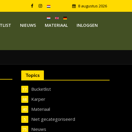
8 augustus 2026
TLIST
NIEUWS
MATERIAAL
INLOGGEN
Topics
Bucketlist
17
Karper
68
Materiaal
40
Niet gecategoriseerd
5
Nieuws
75